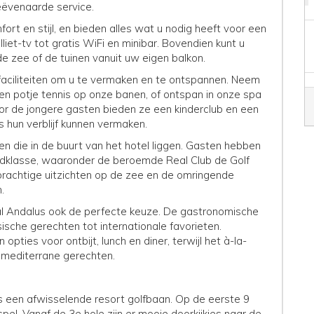
ngeëvenaarde service.
t en stijl, en bieden alles wat u nodig heeft voor een
lliet-tv tot gratis WiFi en minibar. Bovendien kunt u
 zee of de tuinen vanuit uw eigen balkon.
 faciliteiten om u te vermaken en te ontspannen. Neem
en potje tennis op onze banen, of ontspan in onze spa
r de jongere gasten bieden ze een kinderclub en een
s hun verblijf kunnen vermaken.
n die in de buurt van het hotel liggen. Gasten hebben
ldklasse, waaronder de beroemde Real Club de Golf
 prachtige uitzichten op de zee en de omringende
n.
oyal Andalus ook de perfecte keuze. De gastronomische
ische gerechten tot internationale favorieten.
pties voor ontbijt, lunch en diner, terwijl het à-la-
ke mediterrane gerechten.
is een afwisselende resort golfbaan. Op de eerste 9
pel. Vanaf de 3e hole zijn er mooie doorkijkjes naar de