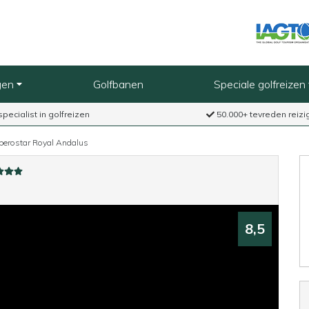
gen
Golfbanen
Speciale golfreizen
specialist in golfreizen
50.000+ tevreden reizi
Iberostar Royal Andalus
8,5