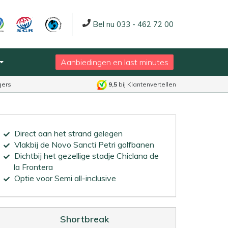
Bel nu 033 - 462 72 00
Aanbiedingen en last minutes
gers
9,5
bij Klantenvertellen
Direct aan het strand gelegen
Vlakbij de Novo Sancti Petri golfbanen
Dichtbij het gezellige stadje Chiclana de
la Frontera
Optie voor Semi all-inclusive
Shortbreak