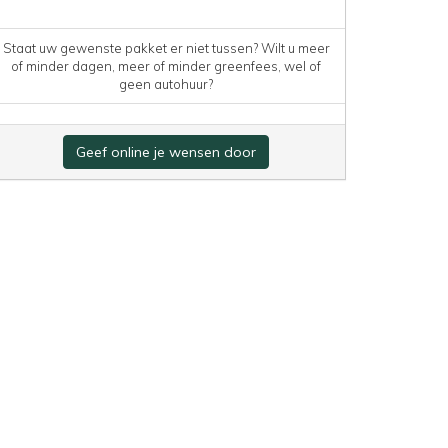
Staat uw gewenste pakket er niet tussen? Wilt u meer
of minder dagen, meer of minder greenfees, wel of
geen autohuur?
Geef online je wensen door