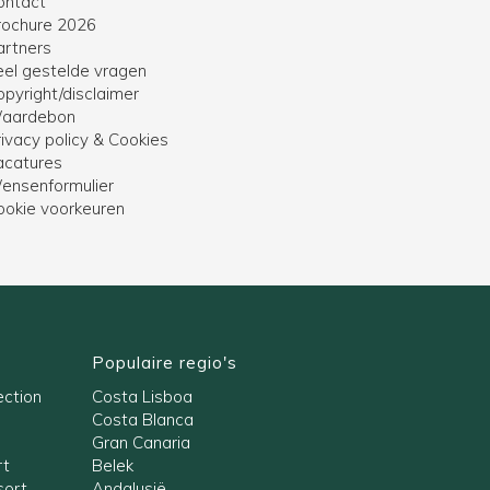
ontact
rochure 2026
artners
eel gestelde vragen
opyright/disclaimer
aardebon
ivacy policy & Cookies
acatures
ensenformulier
ookie voorkeuren
Populaire regio's
ection
Costa Lisboa
Costa Blanca
Gran Canaria
rt
Belek
ort,
Andalusië