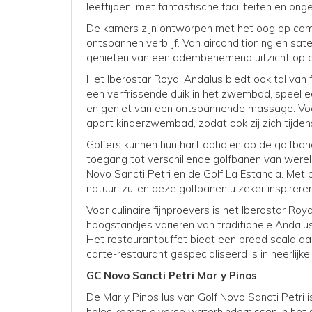
leeftijden, met fantastische faciliteiten en o
De kamers zijn ontworpen met het oog op comfor
ontspannen verblijf. Van airconditioning en sate
genieten van een adembenemend uitzicht op de
Het Iberostar Royal Andalus biedt ook tal van
een verfrissende duik in het zwembad, speel e
en geniet van een ontspannende massage. Voo
apart kinderzwembad, zodat ook zij zich tijden
Golfers kunnen hun hart ophalen op de golfbane
toegang tot verschillende golfbanen van were
Novo Sancti Petri en de Golf La Estancia. Met
natuur, zullen deze golfbanen u zeker inspirere
Voor culinaire fijnproevers is het Iberostar R
hoogstandjes variëren van traditionele Andalus
Het restaurantbuffet biedt een breed scala aan o
carte-restaurant gespecialiseerd is in heerlij
GC Novo Sancti Petri Mar y Pinos
De Mar y Pinos lus van Golf Novo Sancti Petri 
holes komen diverse waterhindernissen in het s