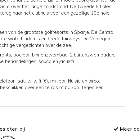
zicht over het lange zandstrand. De tweede 9 holes
 terug naar het clubhuis voor een gezellige 19e hole!
 een van de grootste golfresorts in Spanje. De Centro
rote waterhindernis en brede fairways. De 2e negen
prachtige vergezichten over de zee.
taurants, poolbar, binnenzwembad, 2 buitenzwembaden,
se behandelingen, sauna en jacuzzi.
oon, sat.-tv, wifi (€), minibar, kluisje en airco.
 beschikken over een terras of balkon. Tegen een
sloten bij
Meer da