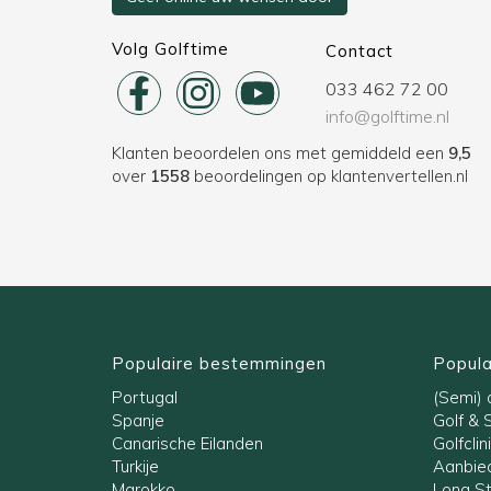
Volg Golftime
Contact
033 462 72 00
info@golftime.nl
Klanten beoordelen ons met gemiddeld een
9,5
over
1558
beoordelingen op
klantenvertellen.nl
Populaire bestemmingen
Popula
Portugal
(Semi) a
Spanje
Golf & 
Canarische Eilanden
Golfclin
Turkije
Aanbied
Marokko
Long S