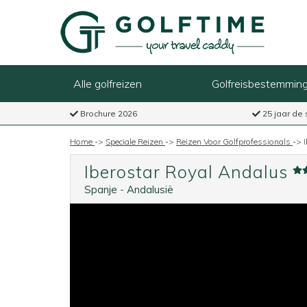
Alle golfreizen
Golfreisbestemmin
Brochure 2026
25 jaar de 
Home
->
Speciale Reizen
->
Reizen Voor Golfprofessionals
->
Iberostar Royal Andalus
Spanje
-
Andalusië