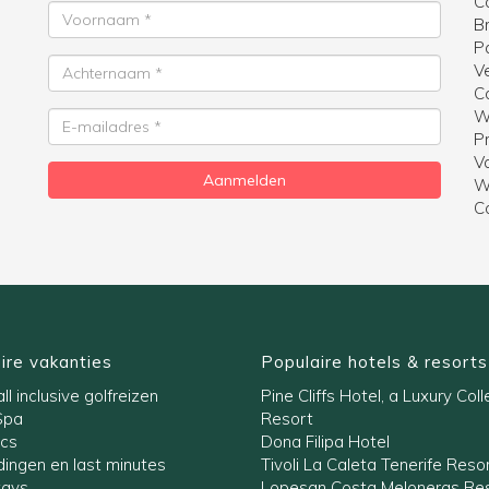
C
Voornaam
B
P
Achternaam
V
C
W
E-
Pr
mailadres
V
Aanmelden
W
C
ire vakanties
Populaire hotels & resorts
ll inclusive golfreizen
Pine Cliffs Hotel, a Luxury Coll
Spa
Resort
ics
Dona Filipa Hotel
ingen en last minutes
Tivoli La Caleta Tenerife Reso
tays
Lopesan Costa Meloneras Res