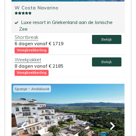
W Costa Navarino
Luxe resort in Griekenland aan de Ionische
Zee
Culinair genieten bij een van de vijf
Shortbreak
Bekijk
restaurants
6 dagen vanaf
€ 1719
Vroegboekkorting
Weekpakket
Bekijk
8 dagen vanaf
€ 2185
Vroegboekkorting
-
Spanje
Andalusië