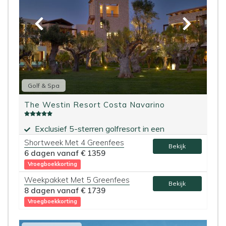
Golf & Spa
The Westin Resort Costa Navarino
Exclusief 5-sterren golfresort in een
natuurlijke omgeving
Shortweek Met 4 Greenfees
Bekijk
Grote keus aan toprestaurants
6 dagen vanaf
€ 1359
Vroegboekkorting
Weekpakket Met 5 Greenfees
Bekijk
8 dagen vanaf
€ 1739
Vroegboekkorting