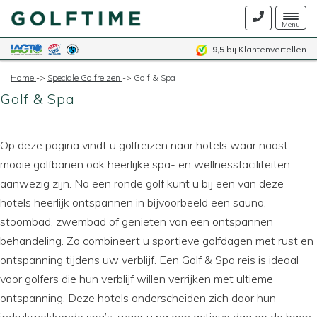
Togg
Menu
navig
9,5
bij Klantenvertellen
Home
->
Speciale Golfreizen
->
Golf & Spa
Golf & Spa
Op deze pagina vindt u golfreizen naar hotels waar naast
mooie golfbanen ook heerlijke spa- en wellnessfaciliteiten
aanwezig zijn. Na een ronde golf kunt u bij een van deze
hotels heerlijk ontspannen in bijvoorbeeld een sauna,
stoombad, zwembad of genieten van een ontspannen
behandeling. Zo combineert u sportieve golfdagen met rust en
ontspanning tijdens uw verblijf. Een Golf & Spa reis is ideaal
voor golfers die hun verblijf willen verrijken met ultieme
ontspanning. Deze hotels onderscheiden zich door hun
indrukwekkende spa’s, waar u na een actieve dag op de baan