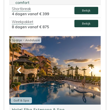
comfort
Shortbreak
Bekijk
4 dagen vanaf
€ 399
Weekpakket
Bekijk
8 dagen vanaf
€ 875
-
Spanje
Andalusië
Golf & Spa
Hotel Elba Estepona & Spa