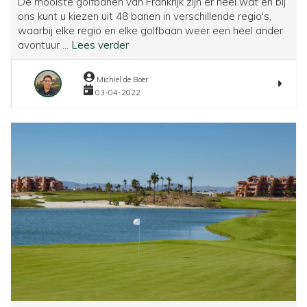
De mooiste golfbanen van Frankrijk zijn er heel wat en bij
ons kunt u kiezen uit 48 banen in verschillende regio's,
waarbij elke regio en elke golfbaan weer een heel ander
De
avontuur ...
Lees verder
mooiste
golfbanen
Michiel de Boer
van
03-04-2022
Frankrijk