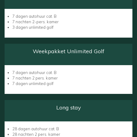
7 dagen autohuur cat. B
7 nachten 2-pers. kamer
3 dagen unlimited golf
Weekpakket Unlimited Golf
7 dagen autohuur cat. B
7 nachten 2 pers. kamer
7 dagen unlimited golf
Long stay
28 dagen autohuur cat. B
28 nachten 2 pers. kamer