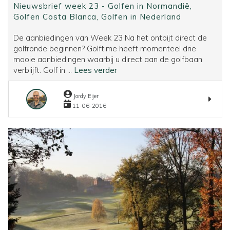
Nieuwsbrief week 23 - Golfen in Normandië,
Golfen Costa Blanca, Golfen in Nederland
De aanbiedingen van Week 23 Na het ontbijt direct de
golfronde beginnen? Golftime heeft momenteel drie
mooie aanbiedingen waarbij u direct aan de golfbaan
Nieuwsbrief
verblijft. Golf in ...
Lees verder
week
23
Jordy Eijer
-
11-06-2016
Golfen
in
Normandië,
Golfen
Costa
Blanca,
Golfen
in
Nederland