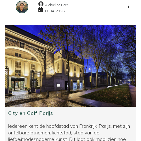
16
Michiel de Boer
-
09-04-2026
Golfen
op
topbanen
in
Noord-
Frankrijk
City en Golf Parijs
Iedereen kent de hoofdstad van Frankrijk, Parijs, met zijn
ontelbare bijnamen: lichtstad, stad van de
liefde/mode/moderne kunst. Dit laat ook mooi zien hoe