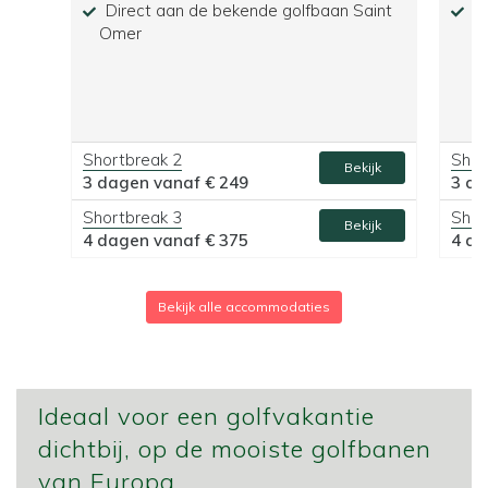
Direct aan de bekende golfbaan Saint
Vl
Omer
Shortbreak 2
Shor
Bekijk
3 dagen vanaf
€ 249
3 d
Shortbreak 3
Shor
Bekijk
4 dagen vanaf
€ 375
4 d
Bekijk alle accommodaties
Ideaal voor een golfvakantie
dichtbij, op de mooiste golfbanen
van Europa