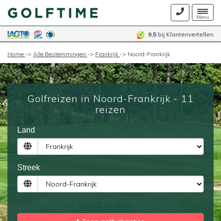
Togg
Menu
navig
9,5
bij Klantenvertellen
Home
->
Alle Bestemmingen
->
Frankrijk
->
Noord-Frankrijk
Golfreizen in Noord-Frankrijk - 11
reizen
Land
Streek