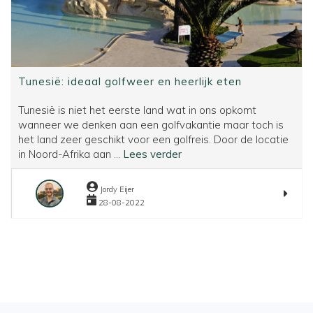
Tunesië: ideaal golfweer en heerlijk eten
Tunesië is niet het eerste land wat in ons opkomt
wanneer we denken aan een golfvakantie maar toch is
het land zeer geschikt voor een golfreis. Door de locatie
Tunesië:
in Noord-Afrika aan ...
Lees verder
ideaal
golfweer
Jordy Eijer
en
28-08-2022
heerlijk
eten