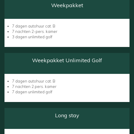
Weekpakket
7 dagen autohuur cat. B
7 nachten 2-pers. kamer
3 dagen unlimited golf
Weekpakket Unlimited Golf
7 dagen autohuur cat. B
7 nachten 2 pers. kamer
7 dagen unlimited golf
Long stay