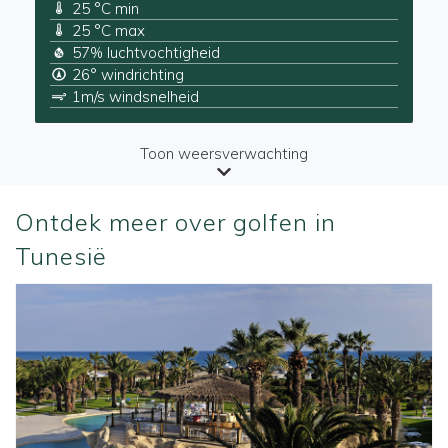
25 °C min
25 °C max
57% luchtvochtigheid
26° windrichting
1m/s windsnelheid
Toon weersverwachting
Ontdek meer over golfen in
Tunesië