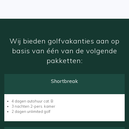
Wij bieden golfvakanties aan op
basis van één van de volgende
pakketten:
Shortbreak
4 dagen autohuur cat. B
3 nachten 2-pers. kamer
2 dagen unlimited golf