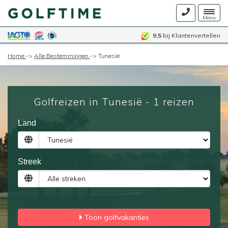
Togg
Menu
navig
9,5
bij Klantenvertellen
Home
->
Alle Bestemmingen
->
Tunesië
Golfreizen in Tunesië - 1 reizen
Land
Streek
Toon golfvakanties