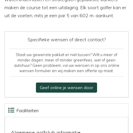
maken de course tot een uitdaging. Elk soort golfer kan er
uit de voeten, mits je een par 5 van 602 m. aankunt.
Specifieke wensen of direct contact?
Staat uw gewenste pakket er niet tussen? Wilt u meer of
minder dagen, meer of minder greenfees, wel of geen
autohuur? Geen probleem, vul uw wensen in op ons online
wensen formulier en wij maken een offerte op maat.
Geef online je wensen door
Faciliteiten
Beoordelingen
Kaart
Algemene golfclub informatie