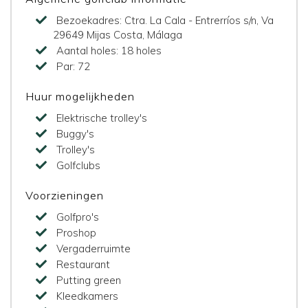
Bezoekadres:
Ctra. La Cala - Entrerríos s/n, Va
29649 Mijas Costa, Málaga
Aantal holes:
18 holes
Par:
72
Huur mogelijkheden
Elektrische trolley's
Buggy's
Trolley's
Golfclubs
Voorzieningen
Golfpro's
Proshop
Vergaderruimte
Restaurant
Putting green
Kleedkamers