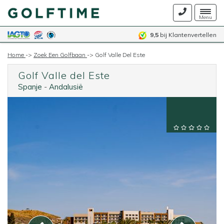
Togg
Menu
navig
9,5
bij Klantenvertellen
Home
->
Zoek Een Golfbaan
->
Golf Valle Del Este
Golf Valle del Este
Spanje
-
Andalusië