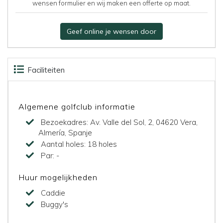
wensen formulier en wij maken een offerte op maat.
Geef online je wensen door
Faciliteiten
Accommodaties
Kaart
Algemene golfclub informatie
Bezoekadres:
Av. Valle del Sol, 2, 04620 Vera,
Almería, Spanje
Aantal holes:
18 holes
Par:
-
Huur mogelijkheden
Caddie
Buggy's