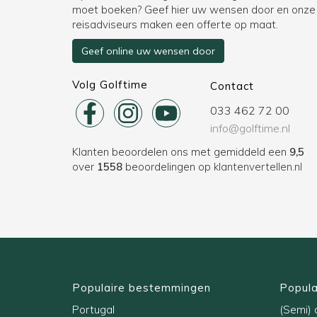
moet boeken? Geef hier uw wensen door en onze
reisadviseurs maken een offerte op maat.
Geef online uw wensen door
Volg Golftime
Contact
033 462 72 00
info@golftime.nl
Klanten beoordelen ons met gemiddeld een
9,5
over
1558
beoordelingen op
klantenvertellen.nl
Populaire bestemmingen
Popula
Portugal
(Semi) a