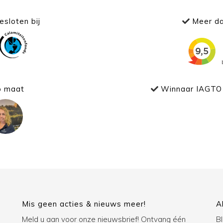
sloten bij
Meer da
p maat
Winnaar IAGTO 
Mis geen acties & nieuws meer!
A
Meld u aan voor onze nieuwsbrief! Ontvang één
B