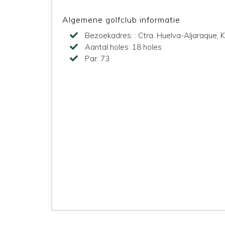
Algemene golfclub informatie
Bezoekadres:
: Ctra. Huelva-Aljaraque,
Aantal holes:
18 holes
Par:
73