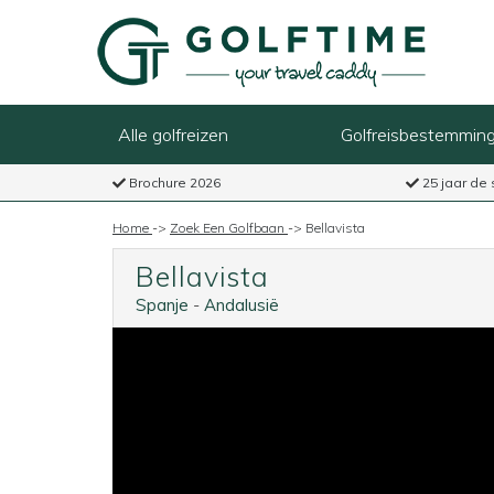
Alle golfreizen
Golfreisbestemmin
Brochure 2026
25 jaar de 
Home
->
Zoek Een Golfbaan
->
Bellavista
Bellavista
Spanje
-
Andalusië