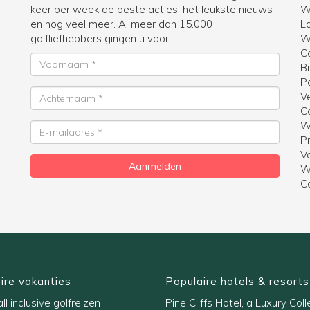
keer per week de beste acties, het leukste nieuws
W
en nog veel meer. Al meer dan 15.000
La
golfliefhebbers gingen u voor.
Wi
C
Voornaam
B
P
Achternaam
V
C
W
E-
Pr
mailadres
V
Aanmelden
W
C
ire vakanties
Populaire hotels & resorts
ll inclusive golfreizen
Pine Cliffs Hotel, a Luxury Coll