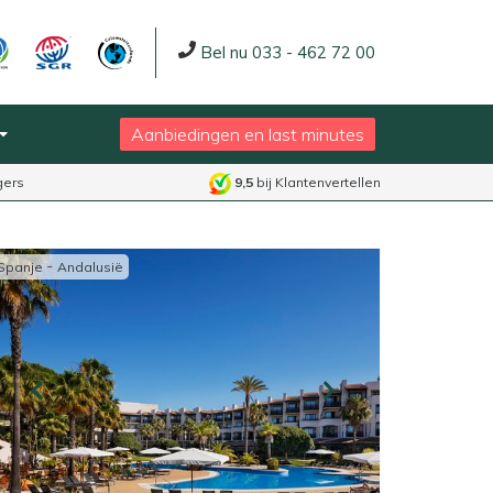
Bel nu 033 - 462 72 00
Aanbiedingen en last minutes
gers
9,5
bij Klantenvertellen
-
Spanje
Andalusië