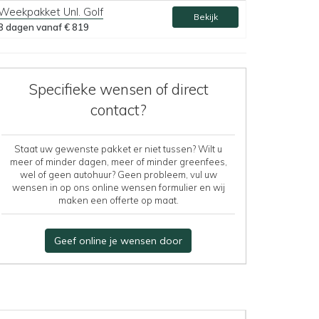
Weekpakket Unl. Golf
Bekijk
8 dagen vanaf
€ 819
Specifieke wensen of direct
contact?
Staat uw gewenste pakket er niet tussen? Wilt u
meer of minder dagen, meer of minder greenfees,
wel of geen autohuur? Geen probleem, vul uw
wensen in op ons online wensen formulier en wij
maken een offerte op maat.
Geef online je wensen door