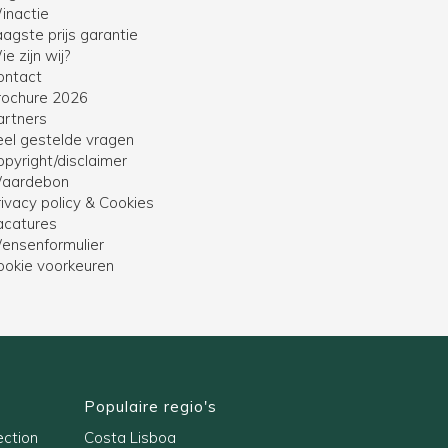
inactie
agste prijs garantie
e zijn wij?
ontact
rochure 2026
artners
eel gestelde vragen
opyright/disclaimer
aardebon
ivacy policy & Cookies
acatures
ensenformulier
ookie voorkeuren
Populaire regio's
ection
Costa Lisboa