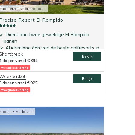
Golfreizen voor groepen
Precise Resort El Rompido
Direct aan twee geweldige El Rompido
banen
Al jarenlang één van de beste golfresorts in
Shortbreak
Europa qua prijs-kwaliteitsverhouding
Bekijk
4 dagen vanaf
€ 399
Vroegboekkorting
Weekpakket
Bekijk
8 dagen vanaf
€ 925
Vroegboekkorting
-
Spanje
Andalusië