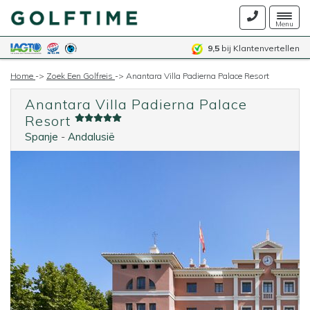
Togg
Menu
navig
9,5
bij Klantenvertellen
Home
->
Zoek Een Golfreis
->
Anantara Villa Padierna Palace Resort
Anantara Villa Padierna Palace
Resort
Spanje
-
Andalusië