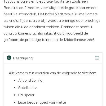
Toscaans paleis en biedt luxe faciliteiten zoals een
Romeins amfitheater, zeer uitgebreide grote spa en een
heerlijke strandclub. Het hotel biedt zowel ruime kamers
als villa's. Tijdens u verblijf wordt u omringd door prachtige
tuinen die u de aandacht trekken. Daarnaast heeft u
vanuit u kamer prachtig uitzicht op bijvoorbeeld de
golfbaan, de prachtige tuinen en de Middellandse zee!
Beschrijving
Faciliteiten
Kaart
Golfbanen
Prijzen & boeken
Alle kamers zijn voorzien van de volgende faciliteiten:
Airconditioning
Satelliet-tv
Cd-speler
Luxe beddengoed van Frette