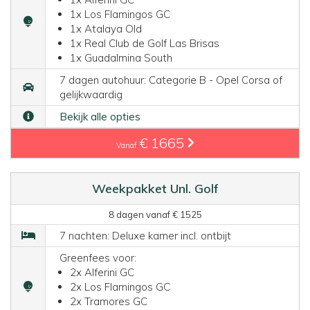
1x Los Flamingos GC
1x Atalaya Old
1x Real Club de Golf Las Brisas
1x Guadalmina South
7 dagen autohuur: Categorie B - Opel Corsa of
gelijkwaardig
Bekijk alle opties
€ 1665
Vanaf
Weekpakket Unl. Golf
8 dagen vanaf € 1525
7 nachten: Deluxe kamer incl. ontbijt
Greenfees voor:
2x Alferini GC
2x Los Flamingos GC
2x Tramores GC