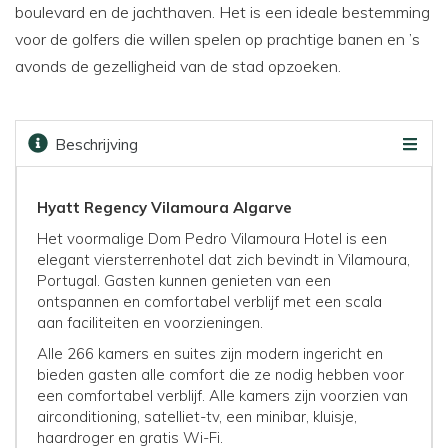
boulevard en de jachthaven. Het is een ideale bestemming
voor de golfers die willen spelen op prachtige banen en ’s
avonds de gezelligheid van de stad opzoeken.
Beschrijving
Omgeving
Beoordelingen
Faciliteiten
Kaart
Golfbanen
Prijzen & boeken
Hyatt Regency Vilamoura Algarve
Het voormalige Dom Pedro Vilamoura Hotel is een
elegant viersterrenhotel dat zich bevindt in Vilamoura,
Portugal. Gasten kunnen genieten van een
ontspannen en comfortabel verblijf met een scala
aan faciliteiten en voorzieningen.
Alle 266 kamers en suites zijn modern ingericht en
bieden gasten alle comfort die ze nodig hebben voor
een comfortabel verblijf. Alle kamers zijn voorzien van
airconditioning, satelliet-tv, een minibar, kluisje,
haardroger en gratis Wi-Fi.