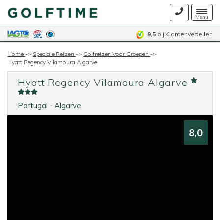
Togg
Menu
navig
9,5
bij Klantenvertellen
Home
->
Speciale Reizen
->
Golfreizen Voor Groepen
->
Hyatt Regency Vilamoura Algarve
Hyatt Regency Vilamoura Algarve
Portugal
-
Algarve
8,0