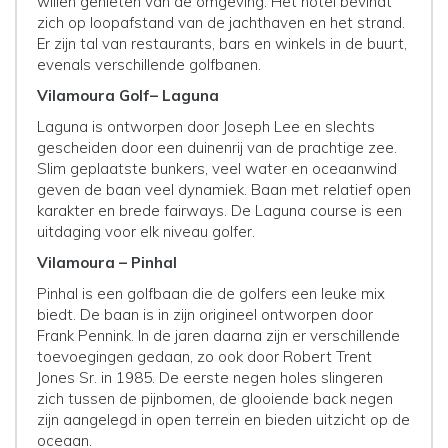
willen genieten van de omgeving. Het hotel bevindt
zich op loopafstand van de jachthaven en het strand.
Er zijn tal van restaurants, bars en winkels in de buurt,
evenals verschillende golfbanen.
Vilamoura Golf– Laguna
Laguna is ontworpen door Joseph Lee en slechts
gescheiden door een duinenrij van de prachtige zee.
Slim geplaatste bunkers, veel water en oceaanwind
geven de baan veel dynamiek. Baan met relatief open
karakter en brede fairways. De Laguna course is een
uitdaging voor elk niveau golfer.
Vilamoura – Pinhal
Pinhal is een golfbaan die de golfers een leuke mix
biedt. De baan is in zijn origineel ontworpen door
Frank Pennink. In de jaren daarna zijn er verschillende
toevoegingen gedaan, zo ook door Robert Trent
Jones Sr. in 1985. De eerste negen holes slingeren
zich tussen de pijnbomen, de glooiende back negen
zijn aangelegd in open terrein en bieden uitzicht op de
oceaan.