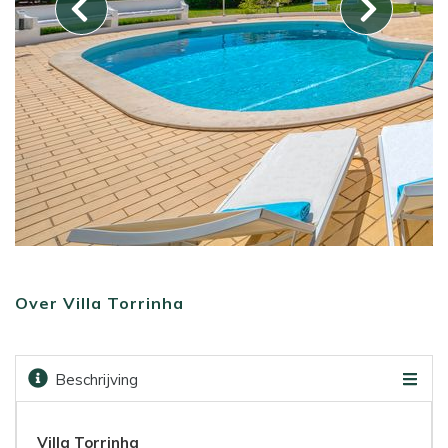
Over Villa Torrinha
Beschrijving
Faciliteiten
Kaart
Golfbanen
Prijzen & boeken
Villa Torrinha