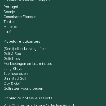
Portugal
Spanje
Canarische Eilanden
Turkije
Marokko
Italië
Populaire vakanties
(Semi) all inclusive golfreizen
Golf & Spa
Golfclinics
Aanbiedingen en last minutes
Long Stays
Toernooireizen
Unlimited Golf
City & Golf
Golfreizen voor groepen
Populaire hotels & resorts
Pine Cliffs Hotel, a Luxury Collection Resort