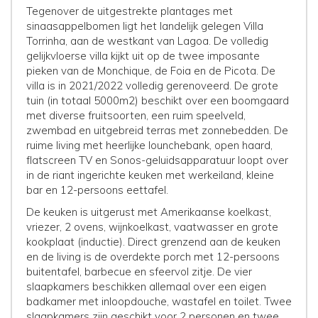
Tegenover de uitgestrekte plantages met
sinaasappelbomen ligt het landelijk gelegen Villa
Torrinha, aan de westkant van Lagoa. De volledig
gelijkvloerse villa kijkt uit op de twee imposante
pieken van de Monchique, de Foia en de Picota. De
villa is in 2021/2022 volledig gerenoveerd. De grote
tuin (in totaal 5000m2) beschikt over een boomgaard
met diverse fruitsoorten, een ruim speelveld,
zwembad en uitgebreid terras met zonnebedden. De
ruime living met heerlijke lounchebank, open haard,
flatscreen TV en Sonos-geluidsapparatuur loopt over
in de riant ingerichte keuken met werkeiland, kleine
bar en 12-persoons eettafel.
De keuken is uitgerust met Amerikaanse koelkast,
vriezer, 2 ovens, wijnkoelkast, vaatwasser en grote
kookplaat (inductie). Direct grenzend aan de keuken
en de living is de overdekte porch met 12-persoons
buitentafel, barbecue en sfeervol zitje. De vier
slaapkamers beschikken allemaal over een eigen
badkamer met inloopdouche, wastafel en toilet. Twee
slaapkamers zijn geschikt voor 2 personen en twee