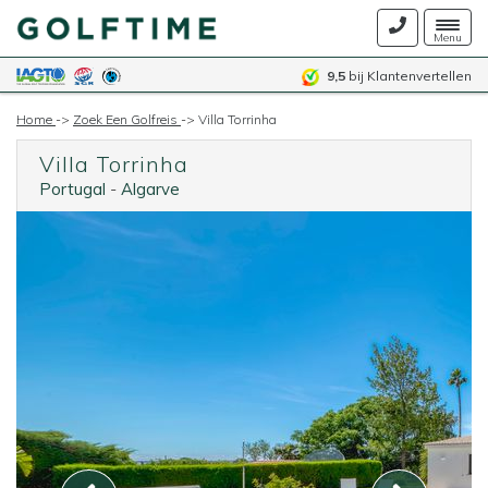
Togg
Menu
navig
9,5
bij Klantenvertellen
Home
->
Zoek Een Golfreis
->
Villa Torrinha
Villa Torrinha
Portugal
-
Algarve