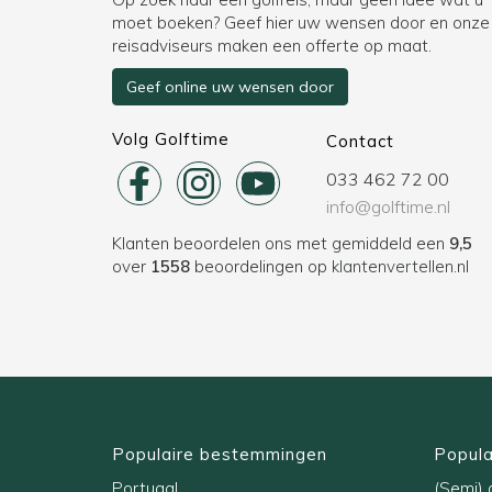
moet boeken? Geef hier uw wensen door en onze
reisadviseurs maken een offerte op maat.
Geef online uw wensen door
Volg Golftime
Contact
033 462 72 00
info@golftime.nl
Klanten beoordelen ons met gemiddeld een
9,5
over
1558
beoordelingen op
klantenvertellen.nl
Populaire bestemmingen
Popula
Portugal
(Semi) a