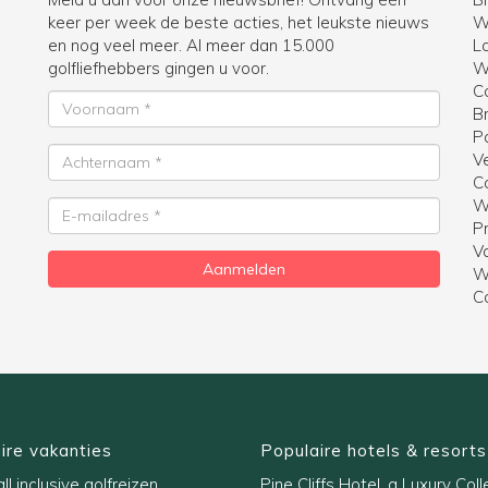
keer per week de beste acties, het leukste nieuws
W
en nog veel meer. Al meer dan 15.000
La
golfliefhebbers gingen u voor.
Wi
C
Voornaam
B
P
Achternaam
V
C
W
E-
Pr
mailadres
V
Aanmelden
W
C
ire vakanties
Populaire hotels & resorts
ll inclusive golfreizen
Pine Cliffs Hotel, a Luxury Coll