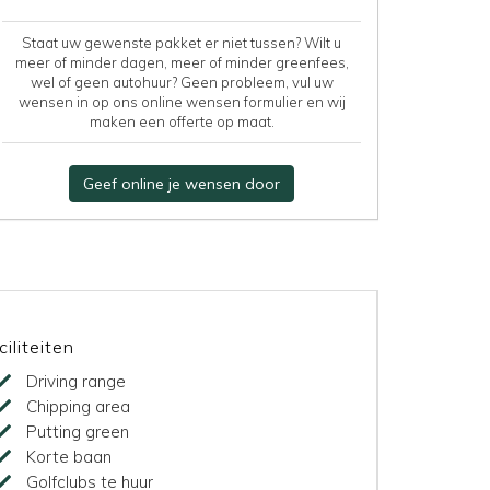
Staat uw gewenste pakket er niet tussen? Wilt u
meer of minder dagen, meer of minder greenfees,
wel of geen autohuur? Geen probleem, vul uw
wensen in op ons online wensen formulier en wij
maken een offerte op maat.
Geef online je wensen door
ciliteiten
Driving range
Chipping area
Putting green
Korte baan
Golfclubs te huur