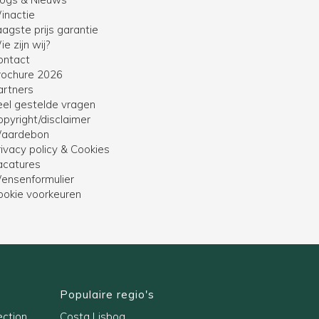
inactie
agste prijs garantie
e zijn wij?
ontact
rochure 2026
artners
eel gestelde vragen
opyright/disclaimer
aardebon
ivacy policy & Cookies
acatures
ensenformulier
ookie voorkeuren
Populaire regio's
ection
Costa Lisboa