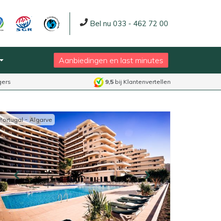
Bel nu 033 - 462 72 00
Aanbiedingen en last minutes
gers
9,5
bij Klantenvertellen
-
Portugal
Algarve