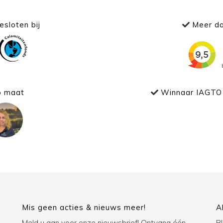
sloten bij
Meer da
p maat
Winnaar IAGTO 
Mis geen acties & nieuws meer!
A
Meld u aan voor onze nieuwsbrief! Ontvang één
B