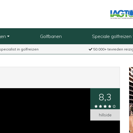
gen
Golfbanen
Speciale golfreizen
specialist in golfreizen
50.000+ tevreden reizi
8,3
hillside