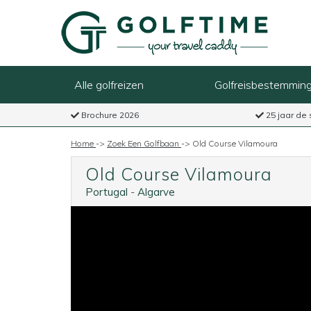
Alle golfreizen
Golfreisbestemmin
Brochure 2026
25 jaar de 
Home
->
Zoek Een Golfbaan
->
Old Course Vilamoura
Old Course Vilamoura
Portugal
-
Algarve