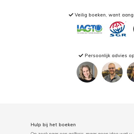
Veilig boeken, want aange
Persoonlijk advies o
Hulp bij het boeken
Op zoek naar een golfreis, maar geen idee wat u