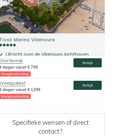
Tivoli Marina Vilamoura
Uitzicht over de Vilamoura Jachthaven
Shortbreak
Nabij de golfbanen van Vilamoura
Bekijk
4 dagen vanaf
€ 799
Vroegboekkorting
Weekpakket
Bekijk
8 dagen vanaf
€ 1299
Vroegboekkorting
Specifieke wensen of direct
contact?