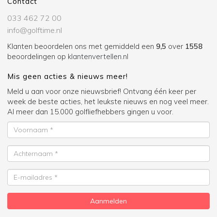
Contact
033 462 72 00
info@golftime.nl
Klanten beoordelen ons met gemiddeld een
9,5
over
1558
beoordelingen op
klantenvertellen.nl
Mis geen acties & nieuws meer!
Meld u aan voor onze nieuwsbrief! Ontvang één keer per
week de beste acties, het leukste nieuws en nog veel meer.
Al meer dan 15.000 golfliefhebbers gingen u voor.
Voornaam
Achternaam
E-
mailadres
Aanmelden