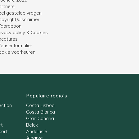
artners
eel gestelde vragen
opyright/disclaimer
aardebon
ivacy policy & Cookies
acatures
ensenformulier
ookie voorkeuren
Populaire regio's
ection
Costa Lisboa
Costa Blanca
Gran Canaria
rt
Belek
ort,
Andalusië
Algarve