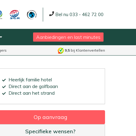
Bel nu 033 - 462 72 00
Aanbiedingen en last minutes
gers
9,5
bij Klantenvertellen
Heerlijk familie hotel
Direct aan de golfbaan
Direct aan het strand
Op aanvraag
Specifieke wensen?