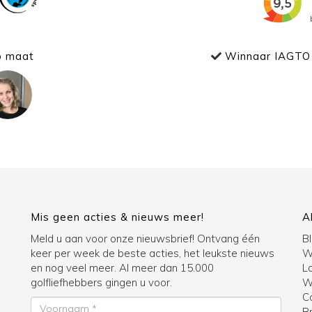
p maat
Winnaar IAGTO 
Mis geen acties & nieuws meer!
A
Meld u aan voor onze nieuwsbrief! Ontvang één
B
keer per week de beste acties, het leukste nieuws
W
en nog veel meer. Al meer dan 15.000
La
golfliefhebbers gingen u voor.
Wi
C
Voornaam
B