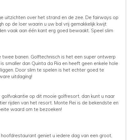
ge uitzichten over het strand en de zee. De fairways op
h op de loer waarin u uw bal vrij gemakkelijk kwijt
rden vaak aan één kant erg goed bewaakt. Speel slim
 twee banen. Golftechnisch is het een super ontwerp
 smaller dan Quinta da Ria en heeft geen enkele hole
iggen. Door slim te spelen is het echter goed te
are uitdaging!
 golfvakantie op dit mooie golfresort, dan kunt u naar
tier rijden van het resort. Monte Rei is de bekendste en
 moeite waard om te bezoeken!
et hoofdrestaurant geniet u iedere dag van een groot,