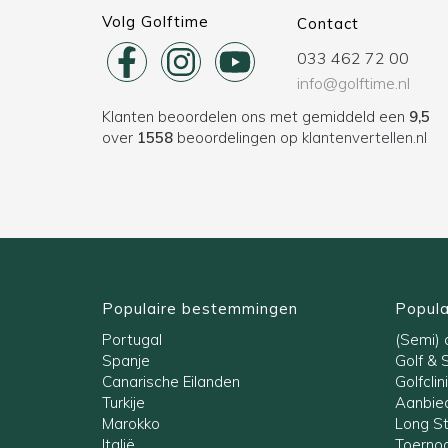
Volg Golftime
Contact
033 462 72 00
info@golftime.nl
Klanten beoordelen ons met gemiddeld een
9,5
over
1558
beoordelingen op
klantenvertellen.nl
Populaire bestemmingen
Popula
Portugal
(Semi) a
Spanje
Golf & 
Canarische Eilanden
Golfclin
Turkije
Aanbied
Marokko
Long S
Italië
Toernoo