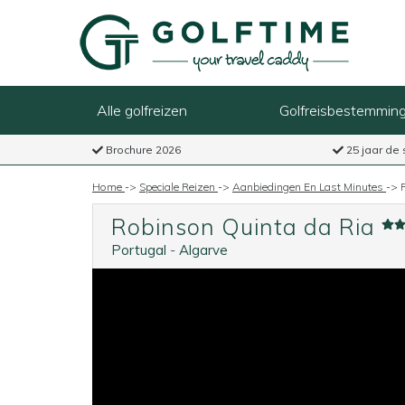
Alle golfreizen
Golfreisbestemmin
Brochure 2026
25 jaar de 
Home
->
Speciale Reizen
->
Aanbiedingen En Last Minutes
->
Robinson Quinta da Ria
Portugal
-
Algarve