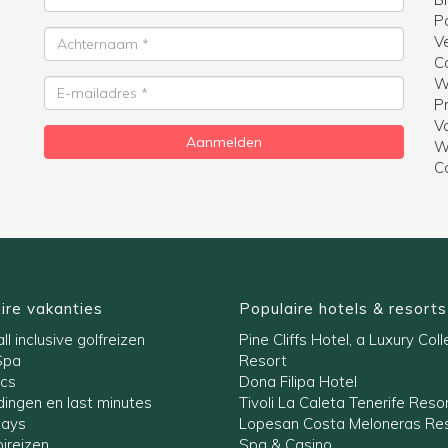
P
Achternaam
V
C
W
E-
Pr
mailadres
V
Aanmelden
W
C
ire vakanties
Populaire hotels & resorts
ll inclusive golfreizen
Pine Cliffs Hotel, a Luxury Coll
Spa
Resort
ics
Dona Filipa Hotel
ingen en last minutes
Tivoli La Caleta Tenerife Reso
tays
Lopesan Costa Meloneras Res
ireizen
Spa & Casino