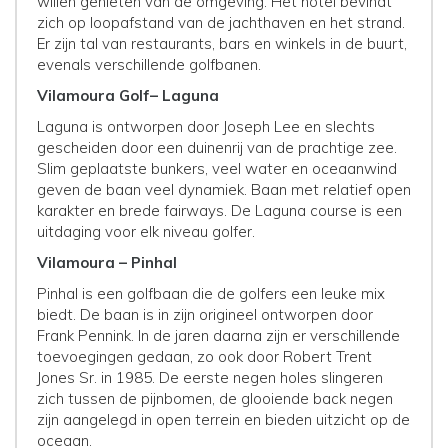
willen genieten van de omgeving. Het hotel bevindt
zich op loopafstand van de jachthaven en het strand.
Er zijn tal van restaurants, bars en winkels in de buurt,
evenals verschillende golfbanen.
Vilamoura Golf– Laguna
Laguna is ontworpen door Joseph Lee en slechts
gescheiden door een duinenrij van de prachtige zee.
Slim geplaatste bunkers, veel water en oceaanwind
geven de baan veel dynamiek. Baan met relatief open
karakter en brede fairways. De Laguna course is een
uitdaging voor elk niveau golfer.
Vilamoura – Pinhal
Pinhal is een golfbaan die de golfers een leuke mix
biedt. De baan is in zijn origineel ontworpen door
Frank Pennink. In de jaren daarna zijn er verschillende
toevoegingen gedaan, zo ook door Robert Trent
Jones Sr. in 1985. De eerste negen holes slingeren
zich tussen de pijnbomen, de glooiende back negen
zijn aangelegd in open terrein en bieden uitzicht op de
oceaan.