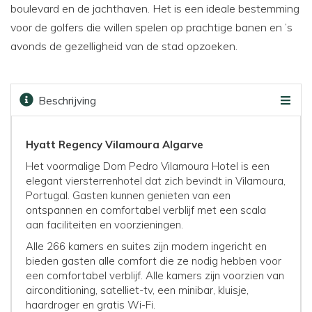
boulevard en de jachthaven. Het is een ideale bestemming
voor de golfers die willen spelen op prachtige banen en ’s
avonds de gezelligheid van de stad opzoeken.
Beschrijving
Omgeving
Beoordelingen
Faciliteiten
Kaart
Golfbanen
Prijzen & boeken
Hyatt Regency Vilamoura Algarve
Het voormalige Dom Pedro Vilamoura Hotel is een
elegant viersterrenhotel dat zich bevindt in Vilamoura,
Portugal. Gasten kunnen genieten van een
ontspannen en comfortabel verblijf met een scala
aan faciliteiten en voorzieningen.
Alle 266 kamers en suites zijn modern ingericht en
bieden gasten alle comfort die ze nodig hebben voor
een comfortabel verblijf. Alle kamers zijn voorzien van
airconditioning, satelliet-tv, een minibar, kluisje,
haardroger en gratis Wi-Fi.