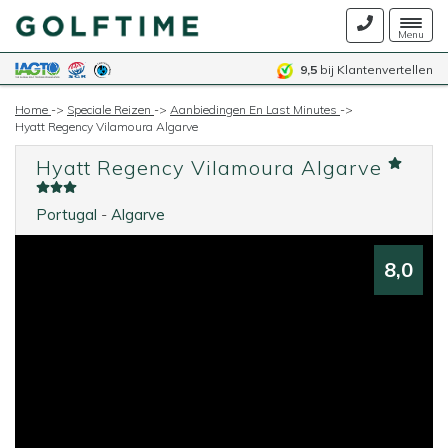
Togg
Menu
navig
9,5
bij Klantenvertellen
Home
->
Speciale Reizen
->
Aanbiedingen En Last Minutes
->
Hyatt Regency Vilamoura Algarve
Hyatt Regency Vilamoura Algarve
Portugal
-
Algarve
8,0