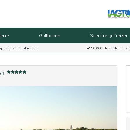
gen
Golfbanen
Speciale golfreizen
specialist in golfreizen
50.000+ tevreden reizi
ha