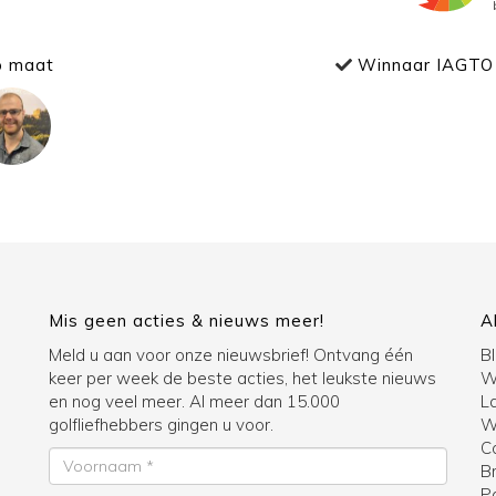
p maat
Winnaar IAGTO 
Mis geen acties & nieuws meer!
A
Meld u aan voor onze nieuwsbrief! Ontvang één
B
keer per week de beste acties, het leukste nieuws
W
en nog veel meer. Al meer dan 15.000
La
golfliefhebbers gingen u voor.
Wi
C
Voornaam
B
P