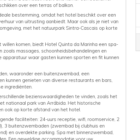
schikken over een terras of balkon.
ideale bestemming, omdat het hotel beschikt over een
rhuur van uitrusting aanbiedt. Maar ook als je niet van
e omgeving, met het natuurpark Sintra-Cascais op korte
t willen komen, biedt Hotel Quinta da Marinha een spa-
en zoals massages, schoonheidsbehandelingen en
e apparatuur waar gasten kunnen sporten en fit kunnen
aden, waaronder een buitenzwembad, een
kunnen genieten van diverse restaurants en bars,
e ingrediënten.
verschillende bezienswaardigheden te vinden, zoals het
het nationaal park van Arrábida. Het historische
n ook op korte afstand van het hotel.
nde faciliteiten: 24-uurs receptie, wifi, roomservice, 2
nd), 3 buitenzwembaden (zwembad bij clubhuis en
nd) en overdekte parking. Spa met binnenzwembad,
den. Een geweldige accommodatie voor uw