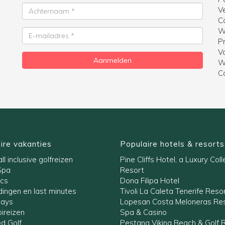
Achternaam
V
C
W
E-
Pr
mailadres
V
Aanmelden
W
C
ire vakanties
Populaire hotels & resorts
ll inclusive golfreizen
Pine Cliffs Hotel, a Luxury Coll
Spa
Resort
ics
Dona Filipa Hotel
ingen en last minutes
Tivoli La Caleta Tenerife Reso
tays
Lopesan Costa Meloneras Res
ireizen
Spa & Casino
ed Golf
Pestana Viking Beach & Golf 