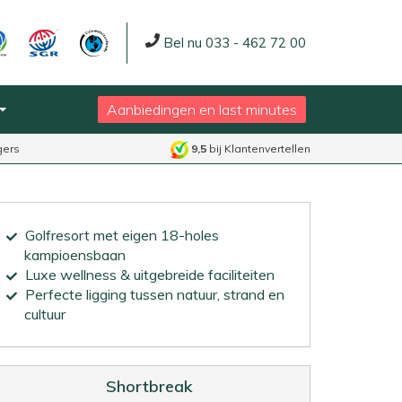
Bel nu 033 - 462 72 00
Aanbiedingen en last minutes
gers
9,5
bij Klantenvertellen
Golfresort met eigen 18-holes
kampioensbaan
Luxe wellness & uitgebreide faciliteiten
Perfecte ligging tussen natuur, strand en
cultuur
Shortbreak