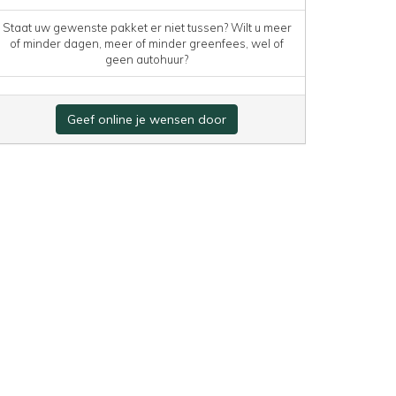
Staat uw gewenste pakket er niet tussen? Wilt u meer
of minder dagen, meer of minder greenfees, wel of
geen autohuur?
Geef online je wensen door