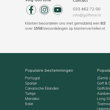
Contact
033 462 72 00
info@golftime.nl
Klanten beoordelen ons met gemiddeld een
9,5
over
1558
beoordelingen op
klantenvertellen.nl
Populaire bestemmingen
Popula
Portugal
(Semi) a
Spanje
Golf & 
Canarische Eilanden
Golfclin
Turkije
Aanbied
Marokko
Long S
Italië
Toernoo
Unlimit