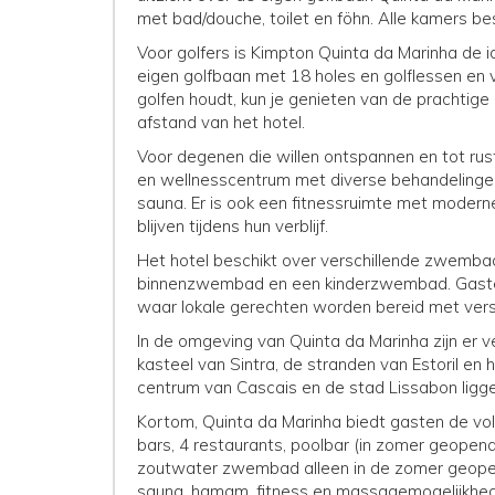
met bad/douche, toilet en föhn. Alle kamers be
Voor golfers is Kimpton Quinta da Marinha de 
eigen golfbaan met 18 holes en golflessen en ve
golfen houdt, kun je genieten van de prachtig
afstand van het hotel.
Voor degenen die willen ontspannen en tot rus
en wellnesscentrum met diverse behandeling
sauna. Er is ook een fitnessruimte met modern
blijven tijdens hun verblijf.
Het hotel beschikt over verschillende zwemb
binnenzwembad en een kinderzwembad. Gasten 
waar lokale gerechten worden bereid met vers
In de omgeving van Quinta da Marinha zijn er 
kasteel van Sintra, de stranden van Estoril en 
centrum van Cascais en de stad Lissabon ligge
Kortom, Quinta da Marinha biedt gasten de volge
bars, 4 restaurants, poolbar (in zomer geope
zoutwater zwembad alleen in de zomer geope
sauna, hamam, fitness en massagemogelijkhe