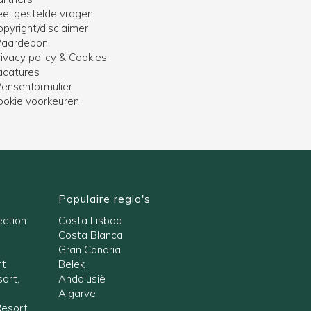
eel gestelde vragen
opyright/disclaimer
aardebon
ivacy policy & Cookies
acatures
ensenformulier
ookie voorkeuren
Populaire regio's
ection
Costa Lisboa
Costa Blanca
Gran Canaria
rt
Belek
ort,
Andalusië
Algarve
Resort