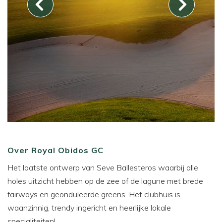
Over Royal Obidos GC
Het laatste ontwerp van Seve Ballesteros waarbij alle
holes uitzicht hebben op de zee of de lagune met brede
fairways en geonduleerde greens. Het clubhuis is
waanzinnig, trendy ingericht en heerlijke lokale
specialiteiten!