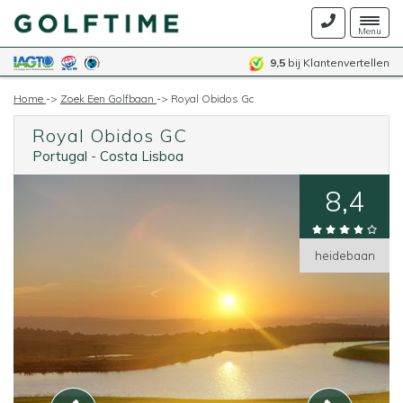
Togg
Menu
navig
9,5
bij Klantenvertellen
Home
->
Zoek Een Golfbaan
->
Royal Obidos Gc
Royal Obidos GC
Portugal
-
Costa Lisboa
8,4
heidebaan