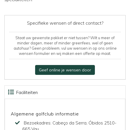
Specifieke wensen of direct contact?
Staat uw gewenste pakket er niet tussen? Wilt u meer of
minder dagen, meer of minder greenfees, wel of geen
autohuur? Geen probleem, vul uw wensen in op ons online
wensen formulier en wij maken een offerte op maat.
Geef online je wensen door
Faciliteiten
Accommodaties
Beoordelingen
Kaart
Algemene golfclub informatie
Bezoekadres:
Cabeço da Serra, Óbidos 2510-
665 Vau