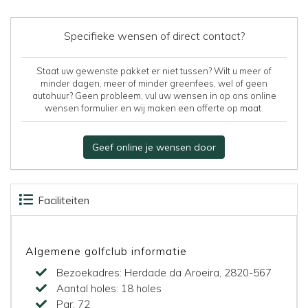
Specifieke wensen of direct contact?
Staat uw gewenste pakket er niet tussen? Wilt u meer of
minder dagen, meer of minder greenfees, wel of geen
autohuur? Geen probleem, vul uw wensen in op ons online
wensen formulier en wij maken een offerte op maat.
Geef online je wensen door
Faciliteiten
Accommodaties
Beoordelingen
Kaart
Algemene golfclub informatie
Bezoekadres:
Herdade da Aroeira, 2820-567
Aantal holes:
18 holes
Par:
72