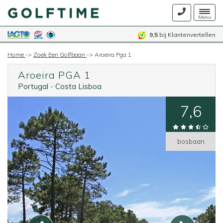
Togg
Menu
navig
9,5
bij Klantenvertellen
Home
->
Zoek Een Golfbaan
->
Aroeira Pga 1
Aroeira PGA 1
Portugal
-
Costa Lisboa
7,6
bosbaan