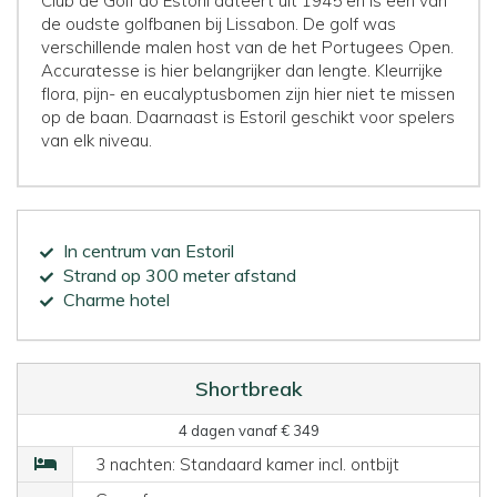
Club de Golf do Estoril dateert uit 1945 en is een van
de oudste golfbanen bij Lissabon. De golf was
verschillende malen host van de het Portugees Open.
Accuratesse is hier belangrijker dan lengte. Kleurrijke
flora, pijn- en eucalyptusbomen zijn hier niet te missen
op de baan. Daarnaast is Estoril geschikt voor spelers
van elk niveau.
In centrum van Estoril
Strand op 300 meter afstand
Charme hotel
Shortbreak
4 dagen vanaf € 349
3 nachten: Standaard kamer incl. ontbijt