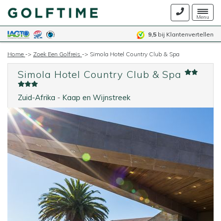
Togg
Menu
navig
9,5
bij Klantenvertellen
Home
->
Zoek Een Golfreis
->
Simola Hotel Country Club & Spa
Simola Hotel Country Club & Spa
Zuid-Afrika
-
Kaap en Wijnstreek