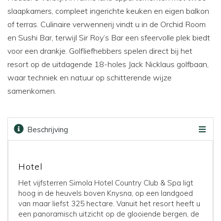
slaapkamers, compleet ingerichte keuken en eigen balkon
of terras. Culinaire verwennerij vindt u in de Orchid Room
en Sushi Bar, terwijl Sir Roy’s Bar een sfeervolle plek biedt
voor een drankje. Golfliefhebbers spelen direct bij het
resort op de uitdagende 18-holes Jack Nicklaus golfbaan,
waar techniek en natuur op schitterende wijze
samenkomen.
Beschrijving
Faciliteiten
Kaart
Golfbanen
Prijzen & boeken
Hotel
Het vijfsterren Simola Hotel Country Club & Spa ligt
hoog in de heuvels boven Knysna, op een landgoed
van maar liefst 325 hectare. Vanuit het resort heeft u
een panoramisch uitzicht op de glooiende bergen, de