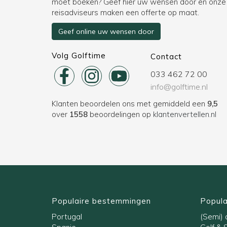
moet boeken? Geef hier uw wensen door en onze
reisadviseurs maken een offerte op maat.
Geef online uw wensen door
Volg Golftime
Contact
033 462 72 00
info@golftime.nl
Klanten beoordelen ons met gemiddeld een
9,5
over
1558
beoordelingen op
klantenvertellen.nl
Populaire bestemmingen
Popula
Portugal
(Semi) a