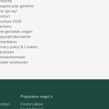
inactie
agste prijs garantie
e zijn wij?
ontact
rochure 2026
artners
eel gestelde vragen
opyright/disclaimer
aardebon
ivacy policy & Cookies
acatures
ensenformulier
ookie voorkeuren
Populaire regio's
ection
Costa Lisboa