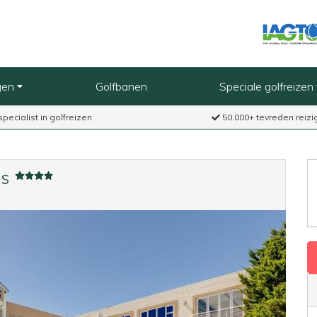
gen
Golfbanen
Speciale golfreizen
specialist in golfreizen
50.000+ tevreden reizi
ys