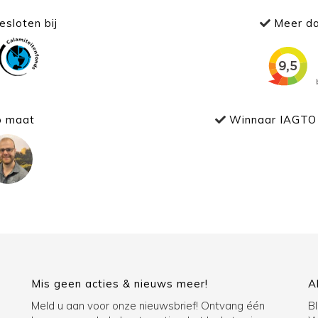
sloten bij
Meer da
p maat
Winnaar IAGTO 
Mis geen acties & nieuws meer!
A
Meld u aan voor onze nieuwsbrief! Ontvang één
B