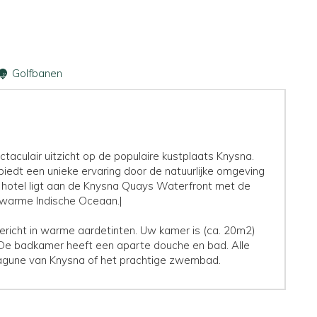
Golfbanen
aculair uitzicht op de populaire kustplaats Knysna.
t biedt een unieke ervaring door de natuurlijke omgeving
 hotel ligt aan de Knysna Quays Waterfront met de
de warme Indische Oceaan.|
gericht in warme aardetinten. Uw kamer is (ca. 20m2)
I. De badkamer heeft een aparte douche en bad. Alle
 lagune van Knysna of het prachtige zwembad.