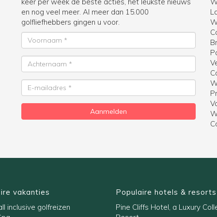
keer per week de beste acties, het leukste nieuws
W
en nog veel meer. Al meer dan 15.000
La
golfliefhebbers gingen u voor.
Wi
C
Voornaam
B
P
Achternaam
V
C
W
E-
Pr
mailadres
V
Aanmelden
W
C
ire vakanties
Populaire hotels & resorts
ll inclusive golfreizen
Pine Cliffs Hotel, a Luxury Coll