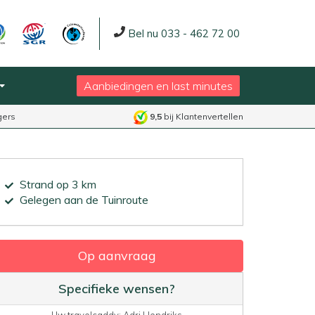
Bel nu 033 - 462 72 00
Aanbiedingen en last minutes
gers
9,5
bij Klantenvertellen
Strand op 3 km
Gelegen aan de Tuinroute
Op aanvraag
Specifieke wensen?
Uw travelcaddy: Adri Hendriks