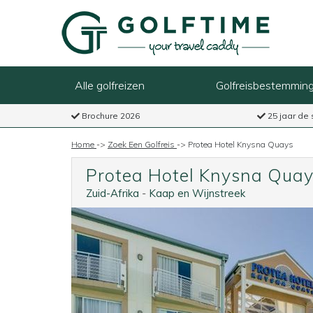
Alle golfreizen
Golfreisbestemmin
Brochure 2026
25 jaar de 
Home
->
Zoek Een Golfreis
->
Protea Hotel Knysna Quays
Protea Hotel Knysna Qua
Zuid-Afrika
-
Kaap en Wijnstreek