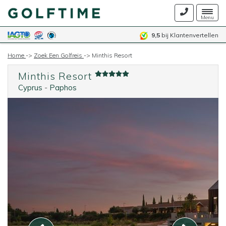
Togg
Menu
navig
9,5
bij Klantenvertellen
Home
->
Zoek Een Golfreis
->
Minthis Resort
Minthis Resort
Cyprus
-
Paphos