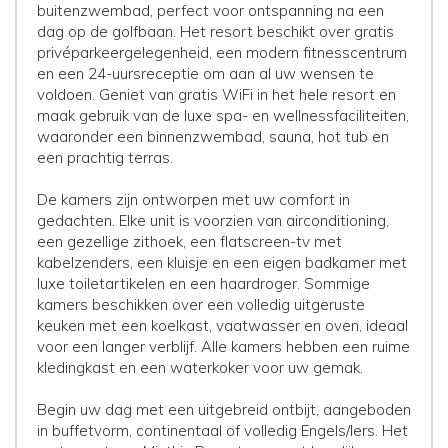
buitenzwembad, perfect voor ontspanning na een
dag op de golfbaan. Het resort beschikt over gratis
privéparkeergelegenheid, een modern fitnesscentrum
en een 24-uursreceptie om aan al uw wensen te
voldoen. Geniet van gratis WiFi in het hele resort en
maak gebruik van de luxe spa- en wellnessfaciliteiten,
waaronder een binnenzwembad, sauna, hot tub en
een prachtig terras.
De kamers zijn ontworpen met uw comfort in
gedachten. Elke unit is voorzien van airconditioning,
een gezellige zithoek, een flatscreen-tv met
kabelzenders, een kluisje en een eigen badkamer met
luxe toiletartikelen en een haardroger. Sommige
kamers beschikken over een volledig uitgeruste
keuken met een koelkast, vaatwasser en oven, ideaal
voor een langer verblijf. Alle kamers hebben een ruime
kledingkast en een waterkoker voor uw gemak.
Begin uw dag met een uitgebreid ontbijt, aangeboden
in buffetvorm, continentaal of volledig Engels/Iers. Het