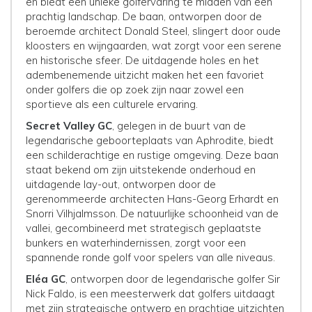
en biedt een unieke golfervaring te midden van een
prachtig landschap. De baan, ontworpen door de
beroemde architect Donald Steel, slingert door oude
kloosters en wijngaarden, wat zorgt voor een serene
en historische sfeer. De uitdagende holes en het
adembenemende uitzicht maken het een favoriet
onder golfers die op zoek zijn naar zowel een
sportieve als een culturele ervaring.
Secret Valley GC
, gelegen in de buurt van de
legendarische geboorteplaats van Aphrodite, biedt
een schilderachtige en rustige omgeving. Deze baan
staat bekend om zijn uitstekende onderhoud en
uitdagende lay-out, ontworpen door de
gerenommeerde architecten Hans-Georg Erhardt en
Snorri Vilhjalmsson. De natuurlijke schoonheid van de
vallei, gecombineerd met strategisch geplaatste
bunkers en waterhindernissen, zorgt voor een
spannende ronde golf voor spelers van alle niveaus.
Eléa GC
, ontworpen door de legendarische golfer Sir
Nick Faldo, is een meesterwerk dat golfers uitdaagt
met zijn strategische ontwerp en prachtige uitzichten