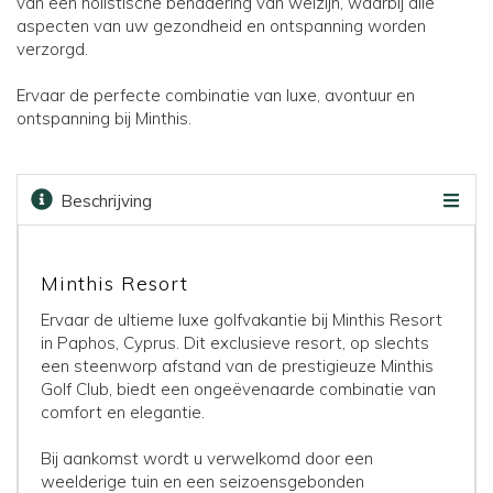
van een holistische benadering van welzijn, waarbij alle
aspecten van uw gezondheid en ontspanning worden
verzorgd.
Ervaar de perfecte combinatie van luxe, avontuur en
ontspanning bij Minthis.
Beschrijving
Faciliteiten
Kaart
Golfbanen
Prijzen & boeken
Minthis Resort
Ervaar de ultieme luxe golfvakantie bij Minthis Resort
in Paphos, Cyprus. Dit exclusieve resort, op slechts
een steenworp afstand van de prestigieuze Minthis
Golf Club, biedt een ongeëvenaarde combinatie van
comfort en elegantie.
Bij aankomst wordt u verwelkomd door een
weelderige tuin en een seizoensgebonden