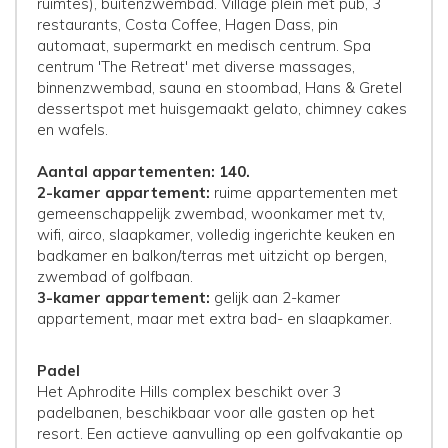
ruimtes), buitenzwembad. Village plein met pub, 3
restaurants, Costa Coffee, Hagen Dass, pin
automaat, supermarkt en medisch centrum. Spa
centrum 'The Retreat' met diverse massages,
binnenzwembad, sauna en stoombad, Hans & Gretel
dessertspot met huisgemaakt gelato, chimney cakes
en wafels.
Aantal appartementen: 140.
2-kamer appartement:
ruime appartementen met
gemeenschappelijk zwembad, woonkamer met tv,
wifi, airco, slaapkamer, volledig ingerichte keuken en
badkamer en balkon/terras met uitzicht op bergen,
zwembad of golfbaan.
3-kamer appartement:
gelijk aan 2-kamer
appartement, maar met extra bad- en slaapkamer.
Padel
Het Aphrodite Hills complex beschikt over 3
padelbanen, beschikbaar voor alle gasten op het
resort. Een actieve aanvulling op een golfvakantie op