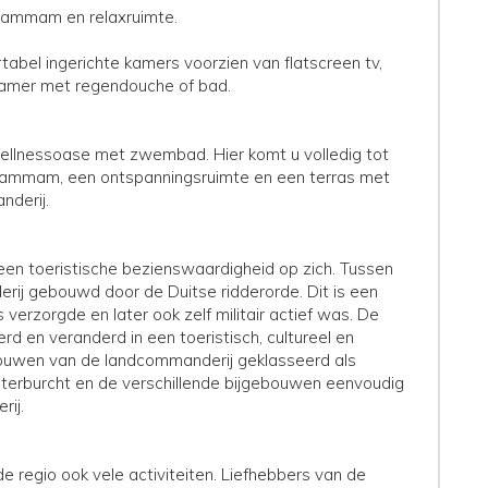
ammam en relaxruimte.
rtabel ingerichte kamers voorzien van flatscreen tv,
adkamer met regendouche of bad.
e wellnessoase met zwembad. Hier komt u volledig tot
 Hammam, een ontspanningsruimte en een terras met
nderij.
een toeristische bezienswaardigheid op zich. Tussen
j gebouwd door de Duitse ridderorde. Dit is een
erzorgde en later ook zelf militair actief was. De
d en veranderd in een toeristisch, cultureel en
ouwen van de landcommanderij geklasseerd als
aterburcht en de verschillende bijgebouwen eenvoudig
rij.
e regio ook vele activiteiten. Liefhebbers van de