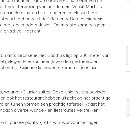
andcommanderij ligt op ongeveer 150 meter van het
 rentmeesterwoning van het domein. Vanuit Martin’s
ht en in 30 minuten Luik, Tongeren en Hasselt. Het
historisch gebouw uit de 13e eeuw. De geschiedenis
 met een modern design. De meeste kamers liggen in
n stijlvol ingericht.
taurants. Brasserie Het Gasthuis ligt op 300 meter van
hotel gelegen. Hier kan heerlijk worden gedineerd en
 ontbijt. Culinaire liefhebbers komen tijdens hun
, waarvan 3 junior suites. Deze junior suites bevinden
 en ook het restaurant hebben uitzicht op het prachtige
 en tuinen vormen een prachtig tafereel. Naast het
andaan diverse wandel- en fietsroutes vertrekken.
rant, parkeerplaats, gratis wifi, wasvoorzieningen,