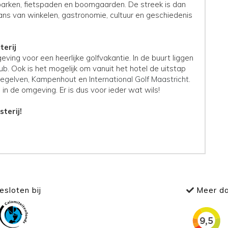
parken, fietspaden en boomgaarden. De streek is dan
ans van winkelen, gastronomie, cultuur en geschiedenis
terij
eving voor een heerlijke golfvakantie. In de buurt liggen
lub
. Ook is het mogelijk om vanuit het hotel de uitstap
iegelven
,
Kampenhout
en
International Golf Maastricht
.
n in de omgeving. Er is dus voor ieder wat wils!
terij!
sloten bij
Meer da