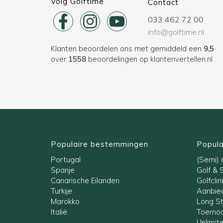
Volg Golftime
Contact
033 462 72 00
info@golftime.nl
Klanten beoordelen ons met gemiddeld een
9,5
over
1558
beoordelingen op
klantenvertellen.nl
Populaire bestemmingen
Popula
Portugal
(Semi) a
Spanje
Golf & 
Canarische Eilanden
Golfclin
Turkije
Aanbied
Marokko
Long S
Italië
Toernoo
Unlimit