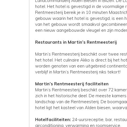
Landcommanderij Alden Biesen in Bilzen. De L
hotel. Het hotel is gevestigd in de voormalige
Rentmeesterij bereik je in 10 minuten Maastric
gebouw waarin het hotel is gevestigd, is een 
van het gebouw wordt smaakvol gecombineerd
een nieuw aangebouwde vleugel en zijn modern e
Restaurants in Martin’s Rentmeesterij
Martin’s Rentmeesterij beschikt over twee res
het hotel. Het culinaire Akko is direct bij het 
worden genoten van een uitgebreid continentaal
verblijf in Martin’s Rentmeesterij niks tekort!
Martin’s Rentmeesterij faciliteiten
Martin’s Rentmeesterij beschikt over 72 kamers
zich in het historische deel. De meeste kamers
landschap van de Rentmeesterij. De boomgaard
hotel ligt het kasteel van Alden biesen, waarv
Hotelfaciliteiten:
24-uursreceptie, bar, restau
airconditioning, verwarming en roomservice.