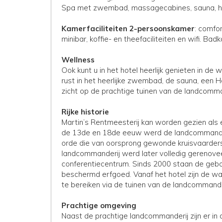
Spa met zwembad, massagecabines, sauna, h
Kamerfaciliteiten
2-persoonskamer
: comfo
minibar, koffie- en theefaciliteiten en wifi. B
Wellness
Ook kunt u in het hotel heerlijk genieten in d
rust in het heerlijke zwembad, de sauna, een
zicht op de prachtige tuinen van de landcomma
Rijke historie
Martin’s Rentmeesterij kan worden gezien als 
de 13de en 18de eeuw werd de landcommanderi
orde die van oorsprong gewonde kruisvaarders v
landcommanderij werd later volledig gerenoveer
conferentiecentrum. Sinds 2000 staan de geb
beschermd erfgoed. Vanaf het hotel zijn de w
te bereiken via de tuinen van de landcommande
Prachtige omgeving
Naast de prachtige landcommanderij zijn er in d