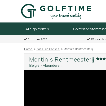
Alle golfreizen
Golfreisbestemmin
Brochure 2026
25 jaar de 
Home
->
Zoek Een Golfreis
->
Martin's Rentmeesterij
Martin's Rentmeesterij
België
-
Vlaanderen