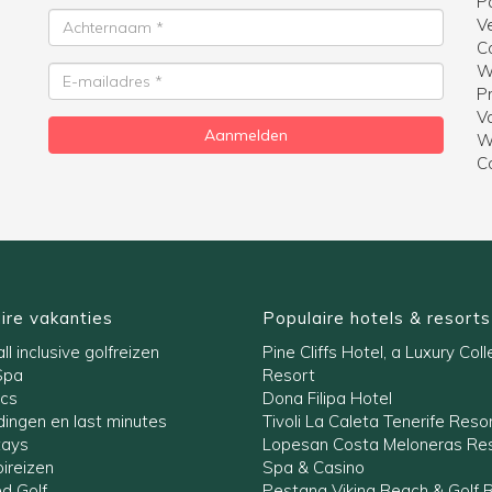
P
Achternaam
V
C
W
E-
Pr
mailadres
V
Aanmelden
W
C
ire vakanties
Populaire hotels & resorts
ll inclusive golfreizen
Pine Cliffs Hotel, a Luxury Coll
Spa
Resort
ics
Dona Filipa Hotel
ingen en last minutes
Tivoli La Caleta Tenerife Reso
tays
Lopesan Costa Meloneras Res
ireizen
Spa & Casino
ed Golf
Pestana Viking Beach & Golf 