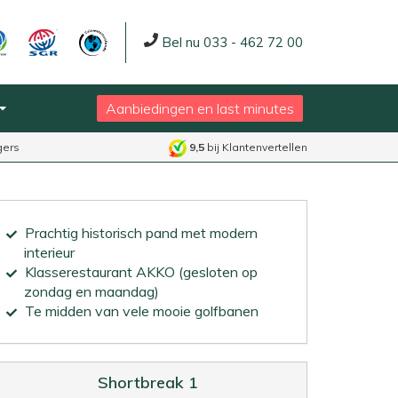
Bel nu 033 - 462 72 00
Aanbiedingen en last minutes
gers
9,5
bij Klantenvertellen
Prachtig historisch pand met modern
interieur
Klasserestaurant AKKO (gesloten op
zondag en maandag)
Te midden van vele mooie golfbanen
Shortbreak 1