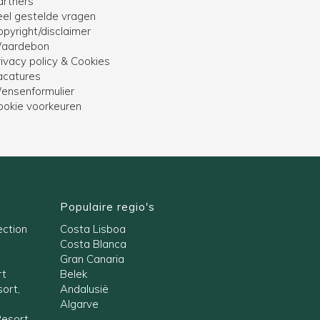
artners
eel gestelde vragen
opyright/disclaimer
aardebon
ivacy policy & Cookies
acatures
ensenformulier
ookie voorkeuren
Populaire regio's
ection
Costa Lisboa
Costa Blanca
Gran Canaria
rt
Belek
ort,
Andalusië
Algarve
Resort