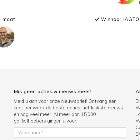
p maat
Winnaar IAGTO 
Mis geen acties & nieuws meer!
A
Meld u aan voor onze nieuwsbrief! Ontvang één
B
keer per week de beste acties, het leukste nieuws
W
en nog veel meer. Al meer dan 15.000
La
golfliefhebbers gingen u voor.
Wi
C
Voornaam
B