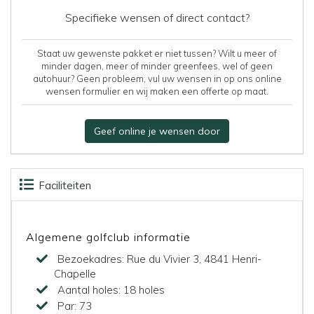
Specifieke wensen of direct contact?
Staat uw gewenste pakket er niet tussen? Wilt u meer of
minder dagen, meer of minder greenfees, wel of geen
autohuur? Geen probleem, vul uw wensen in op ons online
wensen formulier en wij maken een offerte op maat.
Geef online je wensen door
Faciliteiten
Accommodaties
Beoordelingen
Kaart
Algemene golfclub informatie
Bezoekadres:
Rue du Vivier 3, 4841 Henri-
Chapelle
Aantal holes:
18 holes
Par:
73