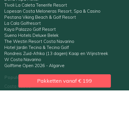
Tivoli La Caleta Tenerife Resort
Lopesan Costa Meloneras Resort, Spa & Casino
Pestana Viking Beach & Golf Resort
La Cala Golfresort
Kaya Palazzo Golf Resort
Sueno Hotels Deluxe Belek
The Westin Resort Costa Navarino
Hotel Jardin Tecina & Tecina Golf
Rondreis Zuid-Afrika (13 dagen) Kaap en Wijnstreek
W Costa Navarino
Golftime Open 2026 - Algarve
Populaire regio's
Pakketten vanaf
€ 199
Costa Lisboa
Costa Blanca
Gran Canaria
Belek
Andalusië
Algarve