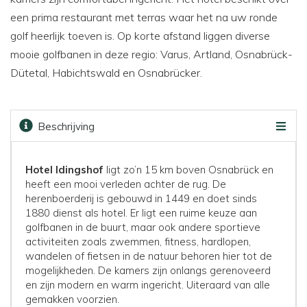
een prima restaurant met terras waar het na uw ronde
golf heerlijk toeven is. Op korte afstand liggen diverse
mooie golfbanen in deze regio: Varus, Artland, Osnabrück-
Dütetal, Habichtswald en Osnabrücker.
Beschrijving
Beoordelingen
Faciliteiten
Kaart
Golfbanen
Prijzen & boeken
Hotel Idingshof
ligt zo’n 15 km boven Osnabrück en
heeft een mooi verleden achter de rug. De
herenboerderij is gebouwd in 1449 en doet sinds
1880 dienst als hotel. Er ligt een ruime keuze aan
golfbanen in de buurt, maar ook andere sportieve
activiteiten zoals zwemmen, fitness, hardlopen,
wandelen of fietsen in de natuur behoren hier tot de
mogelijkheden. De kamers zijn onlangs gerenoveerd
en zijn modern en warm ingericht. Uiteraard van alle
gemakken voorzien.