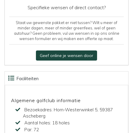
Specifieke wensen of direct contact?
Staat uw gewenste pakket er niet tussen? Wilt u meer of
minder dagen, meer of minder greenfees, wel of geen
autohuur? Geen probleem, vul uw wensen in op ons online
wensen formulier en wij maken een offerte op maat.
Geef online je wensen door
Faciliteiten
Beoordelingen
Kaart
Algemene golfclub informatie
Bezoekadres:
Horn-Westerwinkel 5, 59387
Ascheberg
Aantal holes:
18 holes
Par:
72