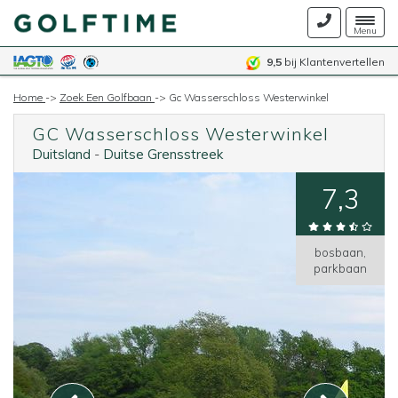
Togg
Menu
navig
9,5
bij Klantenvertellen
Home
->
Zoek Een Golfbaan
->
Gc Wasserschloss Westerwinkel
GC Wasserschloss Westerwinkel
Duitsland
-
Duitse Grensstreek
7,3
bosbaan,
parkbaan