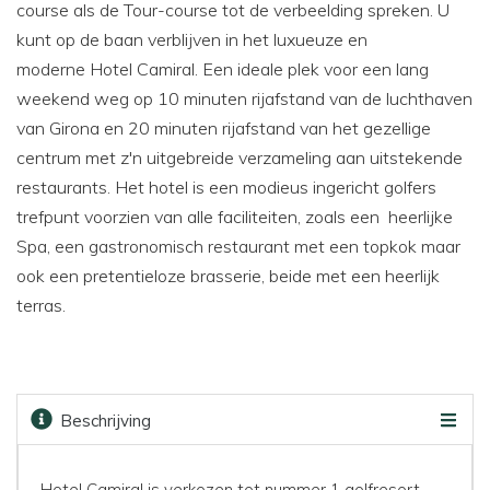
course als de Tour-course tot de verbeelding spreken. U
kunt op de baan verblijven in het luxueuze en
moderne Hotel Camiral. Een ideale plek voor een lang
weekend weg op 10 minuten rijafstand van de luchthaven
van Girona en 20 minuten rijafstand van het gezellige
centrum met z'n uitgebreide verzameling aan uitstekende
restaurants. Het hotel is een modieus ingericht golfers
trefpunt voorzien van alle faciliteiten, zoals een heerlijke
Spa, een gastronomisch restaurant met een topkok maar
ook een pretentieloze brasserie, beide met een heerlijk
terras.
Beschrijving
Faciliteiten
Kaart
Golfbanen
Prijzen & boeken
Hotel Camiral is verkozen tot nummer 1 golfresort