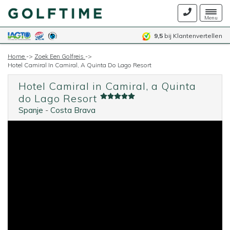
Togg
Menu
navig
9,5
bij Klantenvertellen
Home
->
Zoek Een Golfreis
->
Hotel Camiral In Camiral, A Quinta Do Lago Resort
Hotel Camiral in Camiral, a Quinta
do Lago Resort
Spanje
-
Costa Brava