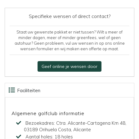
Specifieke wensen of direct contact?
Staat uw gewenste pakket er niet tussen? Wilt u meer of
minder dagen, meer of minder greenfees, wel of geen
autohuur? Geen probleem, vul uw wensen in op ons online
wensen formulier en wij maken een offerte op maat.
Geef online je wensen door
Faciliteiten
Accommodaties
Beoordelingen
Kaart
Algemene golfclub informatie
Bezoekadres:
Ctra. Alicante-Cartagena Km 48,
03189 Orihuela Costa, Alicante
Aantal holes:
18 holes