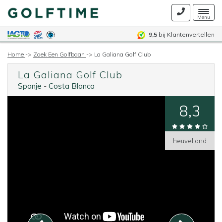
Togg
Menu
navig
9,5
bij Klantenvertellen
Home
->
Zoek Een Golfbaan
->
La Galiana Golf Club
La Galiana Golf Club
Spanje
-
Costa Blanca
8,3
heuvelland