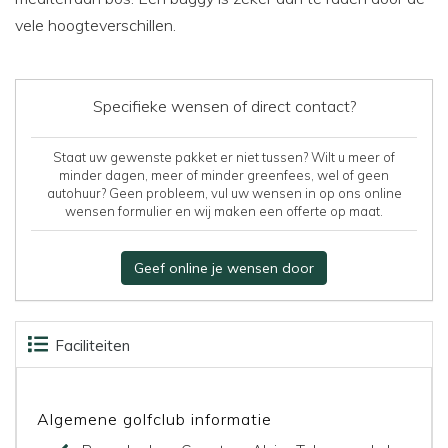
vele hoogteverschillen.
Specifieke wensen of direct contact?
Staat uw gewenste pakket er niet tussen? Wilt u meer of
minder dagen, meer of minder greenfees, wel of geen
autohuur? Geen probleem, vul uw wensen in op ons online
wensen formulier en wij maken een offerte op maat.
Geef online je wensen door
Faciliteiten
Accommodaties
Beoordelingen
Kaart
Algemene golfclub informatie