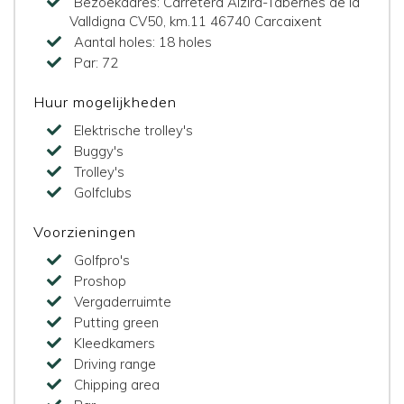
Bezoekadres:
Carretera Alzira-Tabernes de la
Valldigna CV50, km.11 46740 Carcaixent
Aantal holes:
18 holes
Par:
72
Huur mogelijkheden
Elektrische trolley's
Buggy's
Trolley's
Golfclubs
Voorzieningen
Golfpro's
Proshop
Vergaderruimte
Putting green
Kleedkamers
Driving range
Chipping area