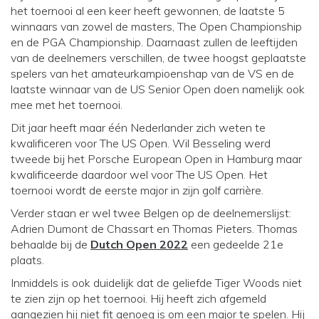
het toernooi al een keer heeft gewonnen, de laatste 5
winnaars van zowel de masters, The Open Championship
en de PGA Championship. Daarnaast zullen de leeftijden
van de deelnemers verschillen, de twee hoogst geplaatste
spelers van het amateurkampioenshap van de VS en de
laatste winnaar van de US Senior Open doen namelijk ook
mee met het toernooi.
Dit jaar heeft maar één Nederlander zich weten te
kwalificeren voor The US Open. Wil Besseling werd
tweede bij het Porsche European Open in Hamburg maar
kwalificeerde daardoor wel voor The US Open. Het
toernooi wordt de eerste major in zijn golf carrière.
Verder staan er wel twee Belgen op de deelnemerslijst:
Adrien Dumont de Chassart en Thomas Pieters. Thomas
behaalde bij de
Dutch Open 2022
een gedeelde 21e
plaats.
Inmiddels is ook duidelijk dat de geliefde Tiger Woods niet
te zien zijn op het toernooi. Hij heeft zich afgemeld
aangezien hij niet fit genoeg is om een major te spelen. Hij