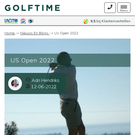
Togg
Menu
navig
9,5
bij Klantenvertellen
Home
->
Nieuws En Blogs
->
Us Open 2022
US Open 2022
Adri Hendriks
12-06-2022