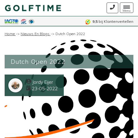
Togg
Menu
navig
9,5
bij Klantenvertellen
Home
->
Nieuws En Blogs
->
Dutch Open 2022
Dutch Open 2022
Jordy Eijer
23-05-2022