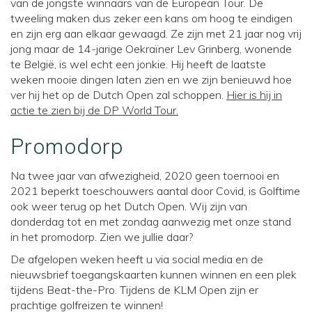
van de jongste winnaars van de European Tour. De
tweeling maken dus zeker een kans om hoog te eindigen
en zijn erg aan elkaar gewaagd. Ze zijn met 21 jaar nog vrij
jong maar de 14-jarige Oekraïner Lev Grinberg, wonende
te België, is wel echt een jonkie. Hij heeft de laatste
weken mooie dingen laten zien en we zijn benieuwd hoe
ver hij het op de Dutch Open zal schoppen.
Hier is hij in
actie te zien bij de DP World Tour.
Promodorp
Na twee jaar van afwezigheid, 2020 geen toernooi en
2021 beperkt toeschouwers aantal door Covid, is Golftime
ook weer terug op het Dutch Open. Wij zijn van
donderdag tot en met zondag aanwezig met onze stand
in het promodorp. Zien we jullie daar?
De afgelopen weken heeft u via social media en de
nieuwsbrief toegangskaarten kunnen winnen en een plek
tijdens Beat-the-Pro. Tijdens de KLM Open zijn er
prachtige golfreizen te winnen!