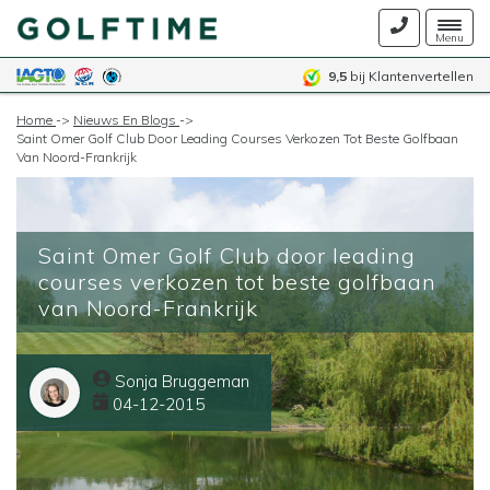
Togg
Menu
navig
9,5
bij Klantenvertellen
Home
->
Nieuws En Blogs
->
Saint Omer Golf Club Door Leading Courses Verkozen Tot Beste Golfbaan
Van Noord-Frankrijk
Saint Omer Golf Club door leading
courses verkozen tot beste golfbaan
van Noord-Frankrijk
Sonja Bruggeman
04-12-2015