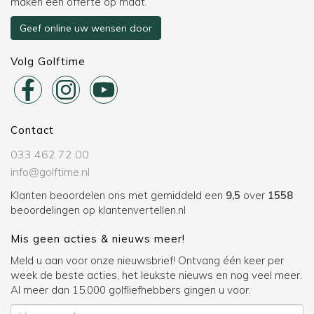
maken een offerte op maat.
Geef online uw wensen door
Volg Golftime
Contact
033 462 72 00
info@golftime.nl
Klanten beoordelen ons met gemiddeld een
9,5
over
1558
beoordelingen op
klantenvertellen.nl
Mis geen acties & nieuws meer!
Meld u aan voor onze nieuwsbrief! Ontvang één keer per
week de beste acties, het leukste nieuws en nog veel meer.
Al meer dan 15.000 golfliefhebbers gingen u voor.
Voornaam