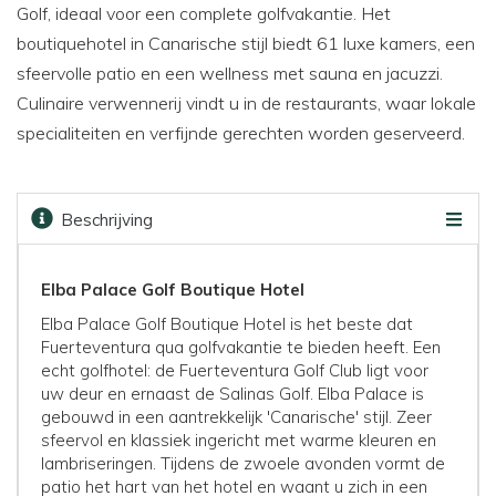
Golf, ideaal voor een complete golfvakantie. Het
boutiquehotel in Canarische stijl biedt 61 luxe kamers, een
sfeervolle patio en een wellness met sauna en jacuzzi.
Culinaire verwennerij vindt u in de restaurants, waar lokale
specialiteiten en verfijnde gerechten worden geserveerd.
Beschrijving
Beoordelingen
Faciliteiten
Kaart
Golfbanen
Prijzen & boeken
Elba Palace Golf Boutique Hotel
Elba Palace Golf Boutique Hotel is het beste dat
Fuerteventura qua golfvakantie te bieden heeft. Een
echt golfhotel: de Fuerteventura Golf Club ligt voor
uw deur en ernaast de Salinas Golf. Elba Palace is
gebouwd in een aantrekkelijk 'Canarische' stijl. Zeer
sfeervol en klassiek ingericht met warme kleuren en
lambriseringen. Tijdens de zwoele avonden vormt de
patio het hart van het hotel en waant u zich in een