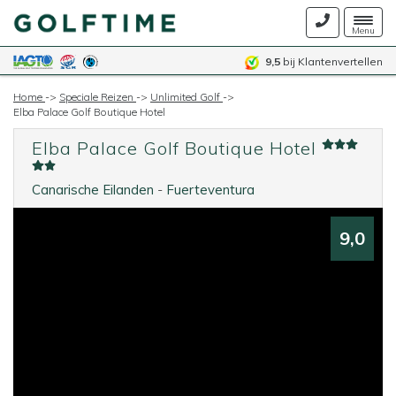
Togg
Menu
navig
9,5
bij Klantenvertellen
Home
->
Speciale Reizen
->
Unlimited Golf
->
Elba Palace Golf Boutique Hotel
Elba Palace Golf Boutique Hotel
Canarische Eilanden
-
Fuerteventura
9,0