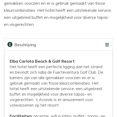
gemakken voorzien en er is gebruik gemaakt van frisse
kleurcombinaties. Het hotel heeft een uitstekende service,
een uitgebreid buffet en mogelijkheid voor diverse tapas-
en visgerechten.
Beschrijving
Beoordelingen
Faciliteiten
Kaart
Golfbanen
Prijzen & boeken
Elba Carlota Beach & Golf Resort
Het hotel heeft een perfecte ligging aan het strand
en bevindt zich nabij de Fuerteventura Golf Club. De
kamers zijn van alle gemakken voorzien en er is
gebruik gemaakt van frisse kleurcombinaties. Het
hotel heeft een uitstekende service, een uitgebreid
buffet en mogelijkheid voor diverse tapas- en
visgerechten. ’s Avonds is er amusement voor
volwassenen op het resort.
Faciliteiten:
receptie, wifi in lobby, buffet-, tapas- en