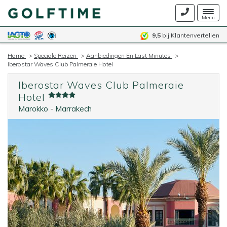
Togg
Menu
navig
9,5
bij Klantenvertellen
Home
->
Speciale Reizen
->
Aanbiedingen En Last Minutes
->
Iberostar Waves Club Palmeraie Hotel
Iberostar Waves Club Palmeraie
Hotel
Marokko
-
Marrakech