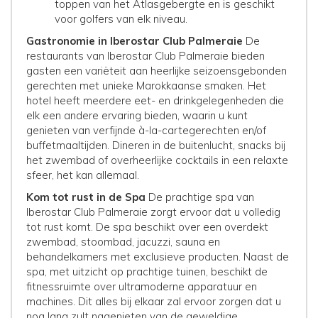
toppen van het Atlasgebergte en is geschikt
voor golfers van elk niveau.
Gastronomie in Iberostar Club Palmeraie
De
restaurants van Iberostar Club Palmeraie bieden
gasten een variëteit aan heerlijke seizoensgebonden
gerechten met unieke Marokkaanse smaken. Het
hotel heeft meerdere eet- en drinkgelegenheden die
elk een andere ervaring bieden, waarin u kunt
genieten van verfijnde à-la-cartegerechten en/of
buffetmaaltijden. Dineren in de buitenlucht, snacks bij
het zwembad of overheerlijke cocktails in een relaxte
sfeer, het kan allemaal.
Kom tot rust in de Spa
De prachtige spa van
Iberostar Club Palmeraie zorgt ervoor dat u volledig
tot rust komt. De spa beschikt over een overdekt
zwembad, stoombad, jacuzzi, sauna en
behandelkamers met exclusieve producten. Naast de
spa, met uitzicht op prachtige tuinen, beschikt de
fitnessruimte over ultramoderne apparatuur en
machines. Dit alles bij elkaar zal ervoor zorgen dat u
nog lang zult nagenieten van de geweldige