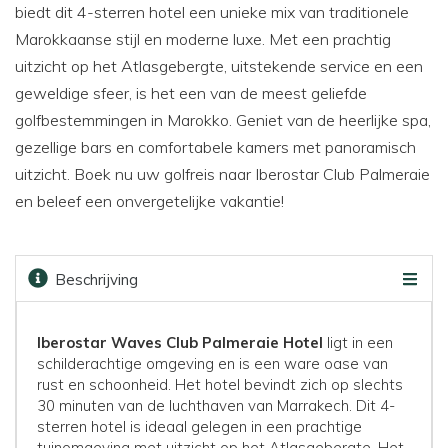
biedt dit 4-sterren hotel een unieke mix van traditionele
Marokkaanse stijl en moderne luxe. Met een prachtig
uitzicht op het Atlasgebergte, uitstekende service en een
geweldige sfeer, is het een van de meest geliefde
golfbestemmingen in Marokko. Geniet van de heerlijke spa,
gezellige bars en comfortabele kamers met panoramisch
uitzicht. Boek nu uw golfreis naar Iberostar Club Palmeraie
en beleef een onvergetelijke vakantie!
Beschrijving
Faciliteiten
Kaart
Golfbanen
Prijzen & boeken
Iberostar Waves Club Palmeraie Hotel
ligt in een
schilderachtige omgeving en is een ware oase van
rust en schoonheid. Het hotel bevindt zich op slechts
30 minuten van de luchthaven van Marrakech. Dit 4-
sterren hotel is ideaal gelegen in een prachtige
tuinomgeving met uitzicht op het Atlasgebergte. Het