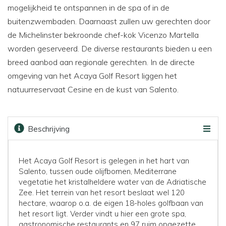
mogelijkheid te ontspannen in de spa of in de
buitenzwembaden. Daarnaast zullen uw gerechten door
de Michelinster bekroonde chef-kok Vicenzo Martella
worden geserveerd. De diverse restaurants bieden u een
breed aanbod aan regionale gerechten. In de directe
omgeving van het Acaya Golf Resort liggen het
natuurreservaat Cesine en de kust van Salento.
Beschrijving
Beoordelingen
Faciliteiten
Kaart
Golfbanen
Prijzen & boeken
Het Acaya Golf Resort is gelegen in het hart van
Salento, tussen oude olijfbomen, Mediterrane
vegetatie het kristalheldere water van de Adriatische
Zee. Het terrein van het resort beslaat wel 120
hectare, waarop o.a. de eigen 18-holes golfbaan van
het resort ligt. Verder vindt u hier een grote spa,
gastronomische restaurants en 97 ruim opgezette