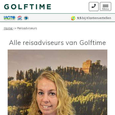
Togg
Menu
navig
9,5
bij Klantenvertellen
Home
->
Reisadviseurs
Alle reisadviseurs van Golftime