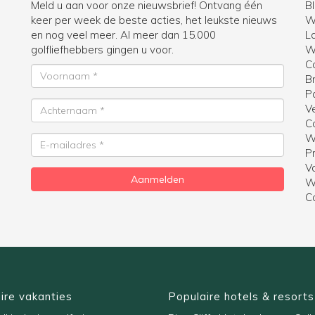
Meld u aan voor onze nieuwsbrief! Ontvang één
B
keer per week de beste acties, het leukste nieuws
W
en nog veel meer. Al meer dan 15.000
La
golfliefhebbers gingen u voor.
Wi
C
Voornaam
B
P
Achternaam
V
C
W
E-
Pr
mailadres
V
Aanmelden
W
C
ire vakanties
Populaire hotels & resorts