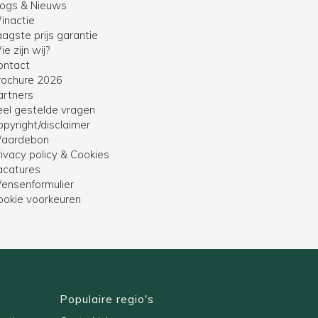
logs & Nieuws
inactie
agste prijs garantie
e zijn wij?
ontact
rochure 2026
artners
eel gestelde vragen
opyright/disclaimer
aardebon
ivacy policy & Cookies
acatures
ensenformulier
ookie voorkeuren
Populaire regio's