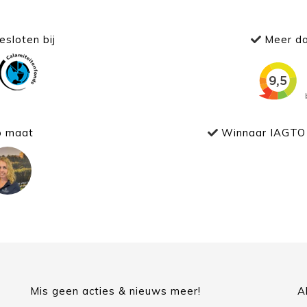
sloten bij
Meer da
p maat
Winnaar IAGTO 
Mis geen acties & nieuws meer!
A