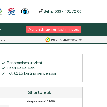
Bel nu 033 - 462 72 00
Aanbiedingen en last minutes
gers
9,5
bij Klantenvertellen
Panoramisch uitzicht
Heerlijke keuken
Tot €115 korting per persoon
Shortbreak
5 dagen vanaf € 589