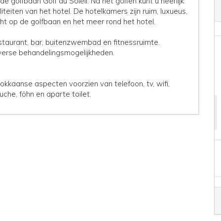
e golfbaan Golf du Soleil. Na het golfen kunt u heerlijk
iteiten van het hotel. De hotelkamers zijn ruim, luxueus,
cht op de golfbaan en het meer rond het hotel.
estaurant, bar, buitenzwembad en fitnessruimte.
erse behandelingsmogelijkheden.
kkaanse aspecten voorzien van telefoon, tv, wifi,
uche, föhn en aparte toilet.