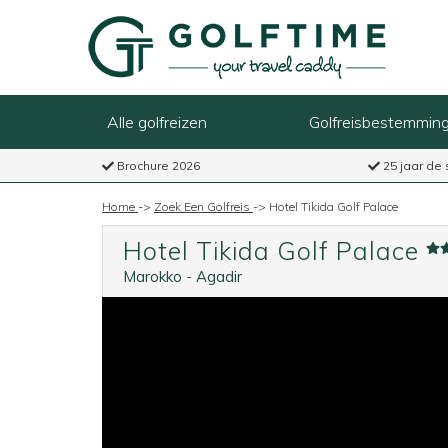
Alle golfreizen
Golfreisbestemmin
Brochure 2026
25 jaar de 
Home
->
Zoek Een Golfreis
->
Hotel Tikida Golf Palace
Hotel Tikida Golf Palace
Marokko
-
Agadir