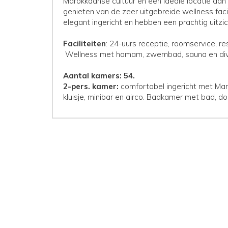
Marokkaanse cultuur en een ideale locatie aan d
genieten van de zeer uitgebreide wellness facil
elegant ingericht en hebben een prachtig uitzi
Faciliteiten
: 24-uurs receptie, roomservice, r
Wellness met hamam, zwembad, sauna en div
Aantal kamers: 54.
2-pers. kamer:
comfortabel ingericht met Maro
kluisje, minibar en airco. Badkamer met bad, do