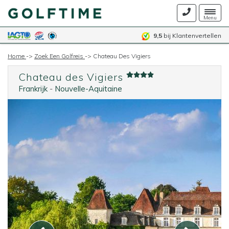
Togg
Menu
navig
9,5
bij Klantenvertellen
Home
->
Zoek Een Golfreis
->
Chateau Des Vigiers
Chateau des Vigiers
Frankrijk
-
Nouvelle-Aquitaine