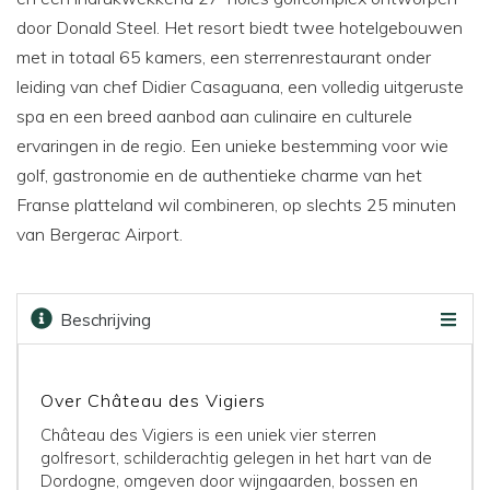
door Donald Steel. Het resort biedt twee hotelgebouwen
met in totaal 65 kamers, een sterrenrestaurant onder
leiding van chef Didier Casaguana, een volledig uitgeruste
spa en een breed aanbod aan culinaire en culturele
ervaringen in de regio. Een unieke bestemming voor wie
golf, gastronomie en de authentieke charme van het
Franse platteland wil combineren, op slechts 25 minuten
van Bergerac Airport.
Beschrijving
Omgeving
Faciliteiten
Kaart
Golfbanen
Prijzen & boeken
Over Château des Vigiers
Château des Vigiers is een uniek vier sterren
golfresort, schilderachtig gelegen in het hart van de
Dordogne, omgeven door wijngaarden, bossen en