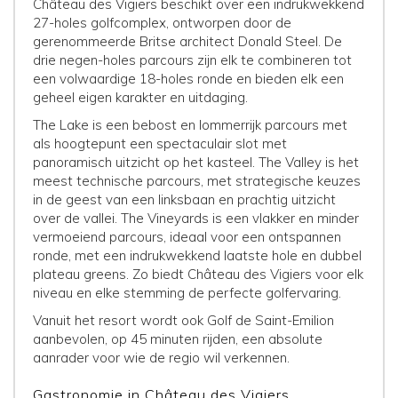
Château des Vigiers beschikt over een indrukwekkend
27-holes golfcomplex, ontworpen door de
gerenommeerde Britse architect Donald Steel. De
drie negen-holes parcours zijn elk te combineren tot
een volwaardige 18-holes ronde en bieden elk een
geheel eigen karakter en uitdaging.
The Lake is een bebost en lommerrijk parcours met
als hoogtepunt een spectaculair slot met
panoramisch uitzicht op het kasteel. The Valley is het
meest technische parcours, met strategische keuzes
in de geest van een linksbaan en prachtig uitzicht
over de vallei. The Vineyards is een vlakker en minder
vermoeiend parcours, ideaal voor een ontspannen
ronde, met een indrukwekkend laatste hole en dubbel
plateau greens. Zo biedt Château des Vigiers voor elk
niveau en elke stemming de perfecte golfervaring.
Vanuit het resort wordt ook Golf de Saint-Emilion
aanbevolen, op 45 minuten rijden, een absolute
aanrader voor wie de regio wil verkennen.
Gastronomie in Château des Vigiers