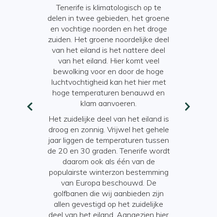
Tenerife is klimatologisch op te
 Bajada de la
delen in twee gebieden, het groene
as Nieves
en vochtige noorden en het droge
ari – Canary
zuiden. Het groene noordelijke deel
 Festival
van het eiland is het nattere deel
Horecagele
egin maart –
van het eiland. Hier komt veel
kennen ruim
val
bewolking voor en door de hoge
het algem
idro Labrador
luchtvochtigheid kan het hier met
geserveerd
sie
hoge temperaturen benauwd en
16.00 uu
juni – Corpus
klam aanvoeren.
geserveerd
i
23.00 uur
a del Corpus
Het zuidelijke deel van het eiland is
badplaatse
s – Virgen de
droog en zonnig. Vrijwel het gehele
soms af va
laria
jaar liggen de temperaturen tussen
gedurende d
24 augustus –
de 20 en 30 graden. Tenerife wordt
annes
daarom ook als één van de
Het nachtl
Corazones de
populairste winterzon bestemming
laat op ga
a
van Europa beschouwd. De
01.00 uu
iesta de San
golfbanen die wij aanbieden zijn
nachtclubs
és
allen gevestigd op het zuidelijke
g
lijk algemene
deel van het eiland. Aangezien hier