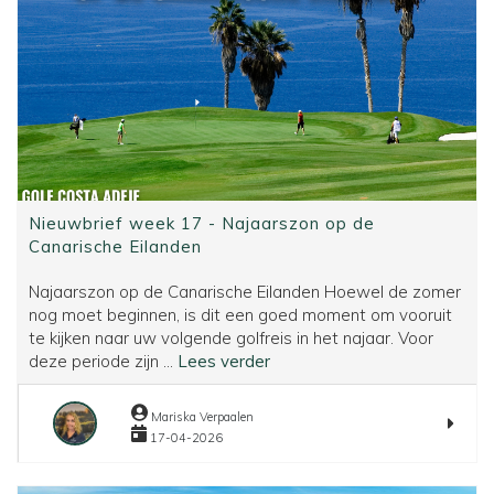
Nieuwbrief week 17 - Najaarszon op de
Canarische Eilanden
Najaarszon op de Canarische Eilanden Hoewel de zomer
nog moet beginnen, is dit een goed moment om vooruit
te kijken naar uw volgende golfreis in het najaar. Voor
Nieuwbrief
deze periode zijn ...
Lees verder
week
17
Mariska Verpaalen
-
17-04-2026
Najaarszon
op