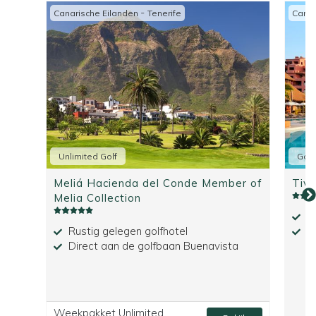
-
Canarische Eilanden
Tenerife
Canar
Unlimited Golf
Golf
Meliá Hacienda del Conde Member of
Tivo
Melia Collection
He
Rustig gelegen golfhotel
Vl
Direct aan de golfbaan Buenavista
Weekpakket Unlimited