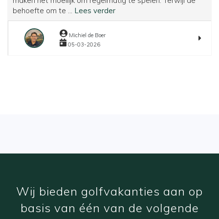
maken het moeilijk om regelmatig te spelen. Terwijl de
Golfvakantie
behoefte om te ...
Lees verder
in
de
Michiel de Boer
winter:
05-03-2026
Waarom
de
Canarische
Eilanden
een
goede
keuze
zijn
Wij bieden golfvakanties aan op
basis van één van de volgende