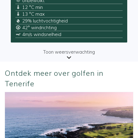
onbewolkt
12 °C min
13 °C max
29% luchtvochtigheid
42° windrichting
4m/s windsnelheid
Toon weersverwachting
Ontdek meer over golfen in
Tenerife