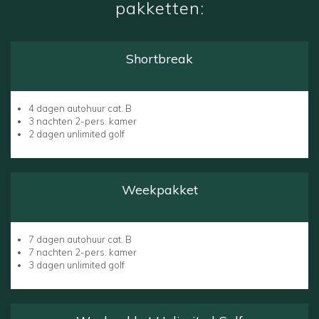
pakketten:
Shortbreak
4 dagen autohuur cat. B
3 nachten 2-pers. kamer
2 dagen unlimited golf
Weekpakket
7 dagen autohuur cat. B
7 nachten 2-pers. kamer
3 dagen unlimited golf