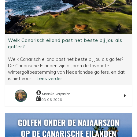
Welk Canarisch eiland past het beste bij jou als
golfer?
Welk Canarisch eiland past het beste bij jou als golfer?
De Canarische Eilanden zijn al jaren de favoriete
wintergolfbestemming van Nederlandse golfers, en dat
Welk
is niet voor ...
Lees verder
Canarisch
eiland
Mariska Verpaalen
past
08-06-2026
het
beste
bij
jou
als
golfer?