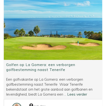
de
Canarische
Eilanden
Golfen op La Gomera: een verborgen
golfbestemming naast Tenerife
Een golfvakantie op La Gomera: een verborgen
golfbestemming naast Tenerife Waar Tenerife
bekendstaat om het grote aanbod aan golfbanen en
Golfen
levendigheid, biedt La Gomera een ...
Lees verder
op La Gome
een