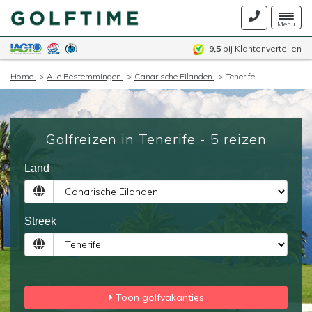
Togg
Menu
navig
9,5
bij Klantenvertellen
Home
->
Alle Bestemmingen
->
Canarische Eilanden
->
Tenerife
Golfreizen in Tenerife - 5 reizen
Land
Streek
Toon golfvakanties