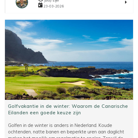
Jordy Eijer
verborgen
23-03-2026
golfbeste
naast
Tenerife
Golfvakantie in de winter: Waarom de Canarische
Eilanden een goede keuze zijn
Golfen in de winter is anders in Nederland. Koude
ochtenden, natte banen en beperkte uren aan daglicht