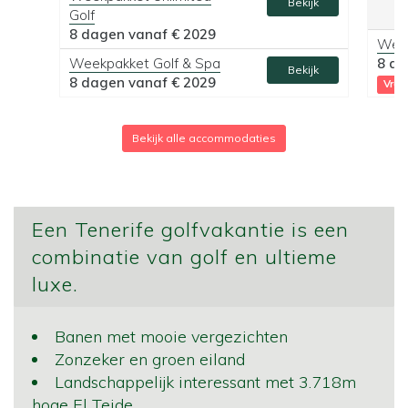
Bekijk
Golf
8 dagen vanaf
€ 2029
Wee
Weekpakket Golf & Spa
8 d
Bekijk
8 dagen vanaf
€ 2029
Vroe
Bekijk alle accommodaties
Een Tenerife golfvakantie is een
combinatie van golf en ultieme
luxe.
Banen met mooie vergezichten
Zonzeker en groen eiland
Landschappelijk interessant met 3.718m
hoge El Teide