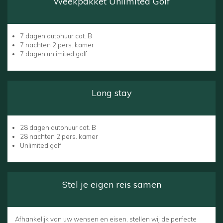
Weekpakket Unlimited Golf
7 dagen autohuur cat. B
7 nachten 2 pers. kamer
7 dagen unlimited golf
Long stay
28 dagen autohuur cat. B
28 nachten 2 pers. kamer
Unlimited golf
Stel je eigen reis samen
Afhankelijk van uw wensen en eisen, stellen wij de perfecte