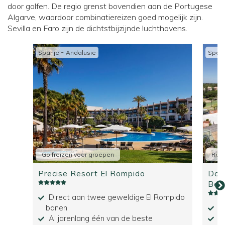
door golfen. De regio grenst bovendien aan de Portugese
Algarve, waardoor combinatiereizen goed mogelijk zijn.
Sevilla en Faro zijn de dichtstbijzijnde luchthavens.
-
Spanje
Andalusië
Span
Golfreizen voor groepen
Reiz
Precise Resort El Rompido
Doub
Bea
Direct aan twee geweldige El Rompido
banen
Di
Al jarenlang één van de beste
In