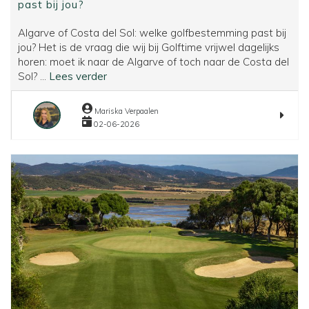
past bij jou?
Algarve of Costa del Sol: welke golfbestemming past bij
jou? Het is de vraag die wij bij Golftime vrijwel dagelijks
horen: moet ik naar de Algarve of toch naar de Costa del
Algarve
Sol? ...
Lees verder
of
Costa
Mariska Verpaalen
del
02-06-2026
Sol:
welke
golfbestemming
past
bij
jou?