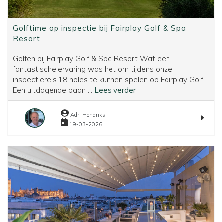
Golftime op inspectie bij Fairplay Golf & Spa
Resort
Golfen bij Fairplay Golf & Spa Resort Wat een
fantastische ervaring was het om tijdens onze
inspectiereis 18 holes te kunnen spelen op Fairplay Golf.
Golftime
Een uitdagende baan ...
Lees verder
op
inspectie
Adri Hendriks
bij
19-03-2026
Fairplay
Golf
&
Spa
Resort