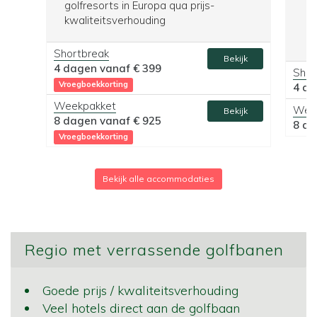
golfresorts in Europa qua prijs-
kwaliteitsverhouding
Shortbreak
Bekijk
4 dagen vanaf
€ 399
Shor
Vroegboekkorting
4 d
Weekpakket
Wee
Bekijk
8 dagen vanaf
€ 925
8 d
Vroegboekkorting
Bekijk alle accommodaties
Regio met verrassende golfbanen
Goede prijs / kwaliteitsverhouding
Veel hotels direct aan de golfbaan