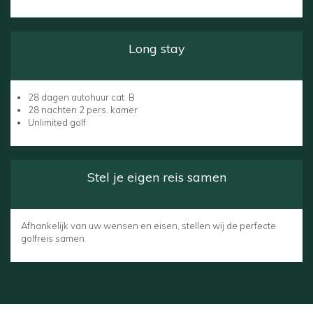
Long stay
28 dagen autohuur cat. B
28 nachten 2 pers. kamer
Unlimited golf
Stel je eigen reis samen
Afhankelijk van uw wensen en eisen, stellen wij de perfecte
golfreis samen.