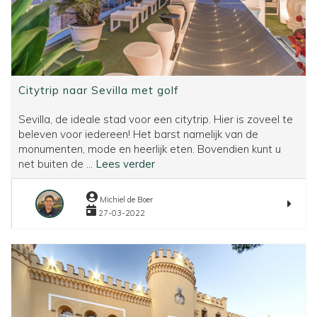
Citytrip naar Sevilla met golf
Sevilla, de ideale stad voor een citytrip. Hier is zoveel te
beleven voor iedereen! Het barst namelijk van de
monumenten, mode en heerlijk eten. Bovendien kunt u
Citytrip
net buiten de ...
Lees verder
naar
Sevilla
Michiel de Boer
met
27-03-2022
golf