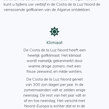
kunt u tijdens uw verblijf in de Costa de la Luz Noord de
verrassende golfbanen van de Algarve ontdekken.
Klimaat
De Costa de la Luz Noord heeft een
heerlijk golfklimaat. Het klimaat
wordt namelijk gekenmerkt door
warme droge zomers, met een
frisse zeewind, en milde winters.
De Costa de la Luz Noord geniet
De algemene t
van 300 zon dagen per jaar. In de
de Costa de l
zomermaanden valt er zelden enige
in de rest v
neerslag. De rest van het jaar valt er
en
10.00 uur ‘s
af en toe neerslag. Het verschil met
de restaurant
rt geen grote
Noord-Europa is echter dat er in de