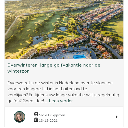
Overwinteren: lange golfvakantie naar de
winterzon
Overweegt u de winter in Nederland over te slaan en
voor een langere tijd in het buitenland te
verblijven? En tijdens uw lange vakantie wilt u regelmatig
Overwinteren:
golfen? Goed idee! ...
Lees verder
lange
golfvakantie
Sonja Bruggeman
naar
13-12-2021
de