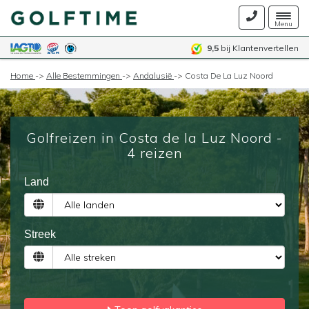
Togg
Menu
navig
9,5
bij Klantenvertellen
Home
->
Alle Bestemmingen
->
Andalusië
->
Costa De La Luz Noord
Golfreizen in Costa de la Luz Noord -
4 reizen
Land
Streek