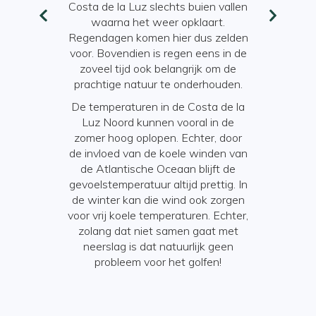
15.30 uur.
Er zijn echter
Costa de la Luz slechts buien vallen
over het a
jke feesten.
waarna het weer opklaart.
uur en 2
e nationale
Regendagen komen hier dus zelden
natuurlijk
voor. Bovendien is regen eens in de
De avond
 overzicht van
zoveel tijd ook belangrijk om de
centraal, 
agen kunt u
prachtige natuur te onderhouden.
donderd
over Spanje
.
belangrijk. 
De temperaturen in de Costa de la
genoemd laa
Luz Noord kunnen vooral in de
De rest 
zomer hoog oplopen. Echter, door
doorgebracht
de invloed van de koele winden van
bars o
de Atlantische Oceaan blijft de
gevoelstemperatuur altijd prettig. In
de winter kan die wind ook zorgen
voor vrij koele temperaturen. Echter,
zolang dat niet samen gaat met
neerslag is dat natuurlijk geen
probleem voor het golfen!