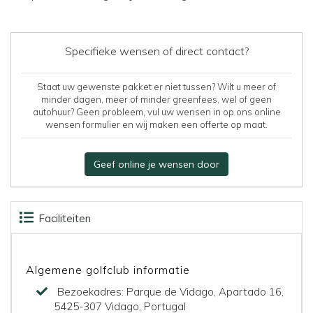
Specifieke wensen of direct contact?
Staat uw gewenste pakket er niet tussen? Wilt u meer of
minder dagen, meer of minder greenfees, wel of geen
autohuur? Geen probleem, vul uw wensen in op ons online
wensen formulier en wij maken een offerte op maat.
Geef online je wensen door
Faciliteiten
Accommodaties
Kaart
Algemene golfclub informatie
Bezoekadres:
Parque de Vidago, Apartado 16,
5425-307 Vidago, Portugal