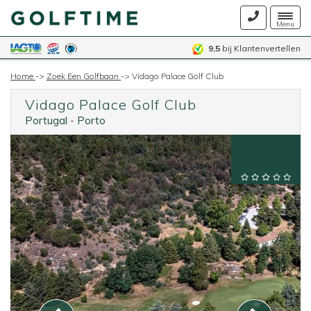
Togg
Menu
navig
9,5
bij Klantenvertellen
Home
->
Zoek Een Golfbaan
->
Vidago Palace Golf Club
Vidago Palace Golf Club
Portugal
-
Porto