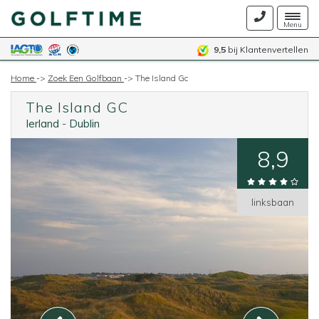
Togg
Menu
navig
9,5
bij Klantenvertellen
Home
->
Zoek Een Golfbaan
->
The Island Gc
The Island GC
Ierland
-
Dublin
8,9
linksbaan