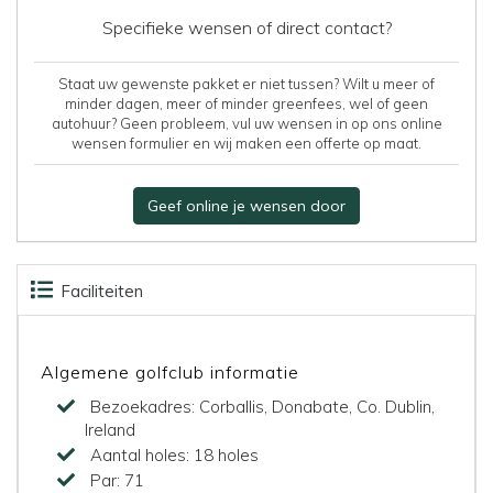
Specifieke wensen of direct contact?
Staat uw gewenste pakket er niet tussen? Wilt u meer of
minder dagen, meer of minder greenfees, wel of geen
autohuur? Geen probleem, vul uw wensen in op ons online
wensen formulier en wij maken een offerte op maat.
Geef online je wensen door
Faciliteiten
Beoordelingen
Kaart
Algemene golfclub informatie
Bezoekadres:
Corballis, Donabate, Co. Dublin,
Ireland
Aantal holes:
18 holes
Par:
71