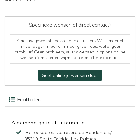
Specifieke wensen of direct contact?
Staat uw gewenste pakket er niet tussen? Wilt u meer of
minder dagen, meer of minder greenfees, wel of geen
autohuur? Geen probleem, vul uw wensen in op ons online
wensen formulier en wij maken een offerte op maat.
Geef online je wensen door
Faciliteiten
Beoordelingen
Kaart
Algemene golfclub informatie
Bezoekadres:
Carretera de Bandama s/n,
35310 Santa Brígida, Las Palmas