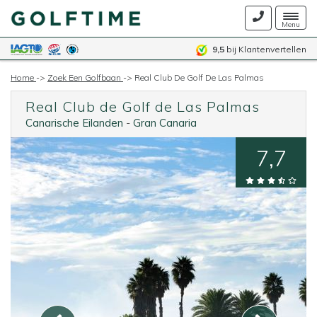
Togg
Menu
navig
9,5
bij Klantenvertellen
Home
->
Zoek Een Golfbaan
->
Real Club De Golf De Las Palmas
Real Club de Golf de Las Palmas
Canarische Eilanden
-
Gran Canaria
7,7