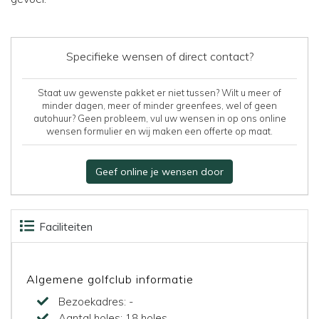
Specifieke wensen of direct contact?
Staat uw gewenste pakket er niet tussen? Wilt u meer of
minder dagen, meer of minder greenfees, wel of geen
autohuur? Geen probleem, vul uw wensen in op ons online
wensen formulier en wij maken een offerte op maat.
Geef online je wensen door
Faciliteiten
Beoordelingen
Kaart
Algemene golfclub informatie
Bezoekadres:
-
Aantal holes:
18 holes