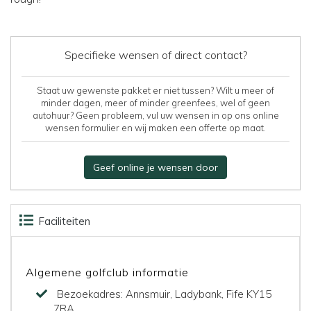
Specifieke wensen of direct contact?
Staat uw gewenste pakket er niet tussen? Wilt u meer of
minder dagen, meer of minder greenfees, wel of geen
autohuur? Geen probleem, vul uw wensen in op ons online
wensen formulier en wij maken een offerte op maat.
Geef online je wensen door
Faciliteiten
Beoordelingen
Kaart
Banen
Algemene golfclub informatie
Bezoekadres:
Annsmuir, Ladybank, Fife KY15
7RA