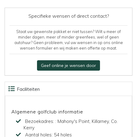
Specifieke wensen of direct contact?
Staat uw gewenste pakket er niet tussen? Wilt u meer of
minder dagen, meer of minder greenfees, wel of geen
autohuur? Geen probleem, vul uw wensen in op ons online
wensen formulier en wij maken een offerte op maat.
Geef online je wensen door
Faciliteiten
Accommodaties
Beoordelingen
Kaart
Algemene golfclub informatie
Bezoekadres:
: Mahony's Point, Killarney, Co.
Kerry
Aantal holes:
54 holes