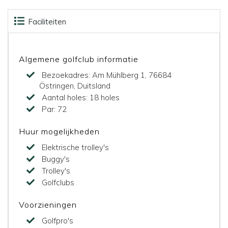
Faciliteiten
Accommodaties
Kaart
Algemene golfclub informatie
Bezoekadres:
Am Mühlberg 1, 76684
Östringen, Duitsland
Aantal holes:
18 holes
Par:
72
Huur mogelijkheden
Elektrische trolley's
Buggy's
Trolley's
Golfclubs
Voorzieningen
Golfpro's