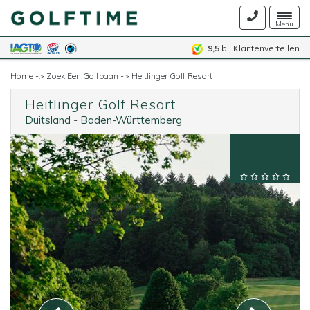
Togg
Menu
navig
9,5
bij Klantenvertellen
Home
->
Zoek Een Golfbaan
->
Heitlinger Golf Resort
Heitlinger Golf Resort
Duitsland
-
Baden-Württemberg