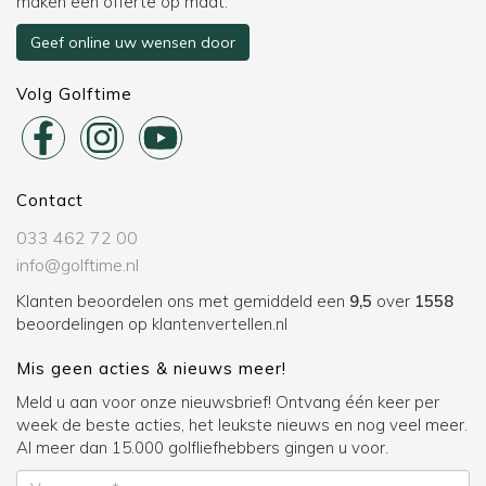
maken een offerte op maat.
Geef online uw wensen door
Volg Golftime
Contact
033 462 72 00
info@golftime.nl
Klanten beoordelen ons met gemiddeld een
9,5
over
1558
beoordelingen op
klantenvertellen.nl
Mis geen acties & nieuws meer!
Meld u aan voor onze nieuwsbrief! Ontvang één keer per
week de beste acties, het leukste nieuws en nog veel meer.
Al meer dan 15.000 golfliefhebbers gingen u voor.
Voornaam