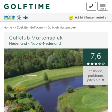
Togg
Menu
navig
9,5
bij Klantenvertellen
Home
->
Zoek Een Golfbaan
->
Golfclub Martensplek
Golfclub Martensplek
Nederland
-
Noord-Nederland
7,6
bosbaan,
parkbaan,
pitch & putt