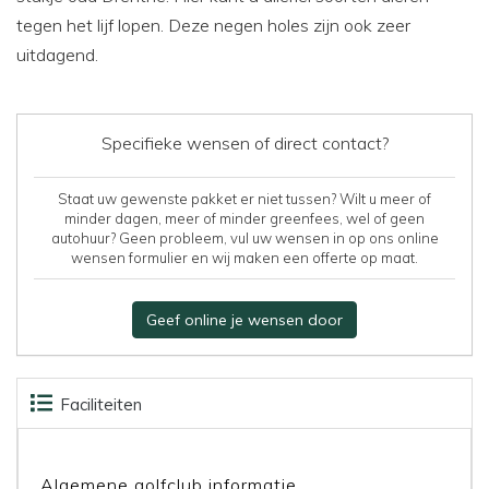
tegen het lijf lopen. Deze negen holes zijn ook zeer
uitdagend.
Specifieke wensen of direct contact?
Staat uw gewenste pakket er niet tussen? Wilt u meer of
minder dagen, meer of minder greenfees, wel of geen
autohuur? Geen probleem, vul uw wensen in op ons online
wensen formulier en wij maken een offerte op maat.
Geef online je wensen door
Faciliteiten
Beoordelingen
Kaart
Algemene golfclub informatie